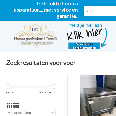
Gebruikte horeca
apparatuur.... met service en
garantie!
Zoekresultaten voor voer
horeca oven
TOEVOEGEN AAN WINKELW
Min: €
0
Max: €
100000