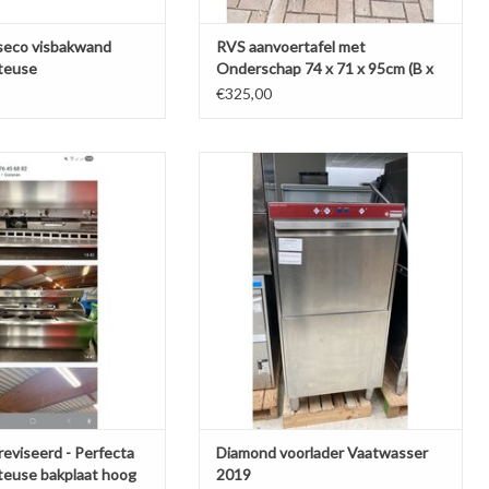
seco visbakwand
RVS aanvoertafel met
teuse
Onderschap 74 x 71 x 95cm (B x
D x H) Wordt schoongemaakt bij
€325,00
levering
iseerd - Perfecta bakwand
Diamond Horeca Vaatwasser
akplaat hoog rendement
TOEVOEGEN AAN WINKELWAGEN
N AAN WINKELWAGEN
reviseerd - Perfecta
Diamond voorlader Vaatwasser
teuse bakplaat hoog
2019