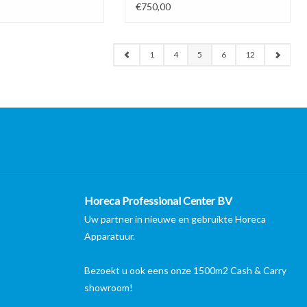
€750,00
1
4
5
6
12
Horeca Professional Center BV
Uw partner in nieuwe en gebruikte Horeca
Apparatuur.
Bezoekt u ook eens onze 1500m2 Cash & Carry
showroom!