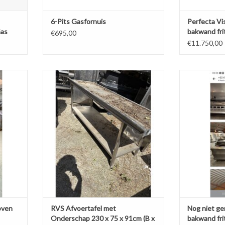
6-Pits Gasfornuis
Perfecta Vi
Gas
bakwand fri
€695,00
€11.750,00
ven
RVS Afvoertafel met Onderschap 230 x
Nog niet gerev
75 x 91cm (B x D x H) Wordt
friteuse b
AGEN
schoongemaakt voor levering
TOEVOEGE
TOEVOEGEN AAN WINKELWAGEN
oven
RVS Afvoertafel met
Nog niet ge
Onderschap 230 x 75 x 91cm (B x
bakwand fri