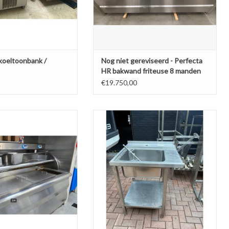
 koeltoonbank /
Nog niet gereviseerd - Perfecta
HR bakwand friteuse 8 manden
€19.750,00
seco visbakwand bakwand
RVS aanvoertafel met Onderschap 74 x
friteuse
71 x 95cm (B x D x H) Wordt
schoongemaakt bij levering
N AAN WINKELWAGEN
TOEVOEGEN AAN WINKELWAGEN