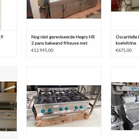
19
Nog niet gereviseerde Hegro HR
Oscartielle
2 pans bakwand friteuse met
koelvitrine
bakplaat
€12.995,00
€675,00
bakwand
6-Pits Gasfornuis
Perfecta Vi
TOEVOEGEN AAN WINKELWAGEN
AGEN
TOEVOEGE