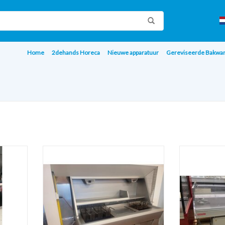
Home
2dehands Horeca
Nieuwe apparatuur
Gereviseerde Bakwa
Nog niet gereviseerde Hegro HR 2 pans
Oscartielle k
bakwand friteuse met bakplaat
AGEN
TOEVOEGE
TOEVOEGEN AAN WINKELWAGEN