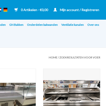
0 Artikelen - €0,00
Mijn account / Registreren
nden
GN Bakken
Onderdelen bakwanden
Ventilatie kanalen
Over ons
HOME
/
ZOEKRESULTATEN VOOR VOER
oeltoonbank / koelvitrine
Nog niet gereviseerd - Perfecta HR
bakwand friteuse 8 manden
N AAN WINKELWAGEN
TOEVOEGEN AAN WINKELWAGEN