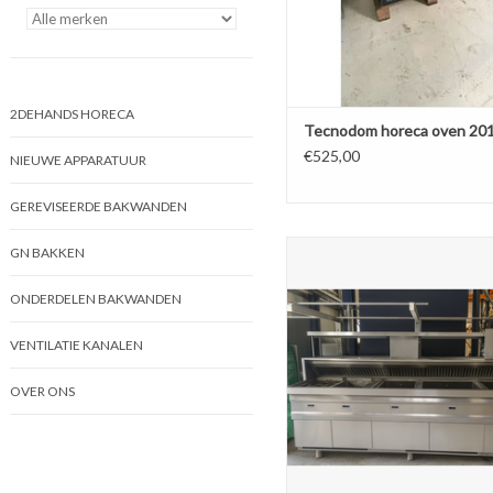
2DEHANDS HORECA
Tecnodom horeca oven 20
€525,00
NIEUWE APPARATUUR
GEREVISEERDE BAKWANDEN
Nog te reviseren - Kiremko vis
GN BAKKEN
3x vis 2x friet Gas
ONDERDELEN BAKWANDEN
TOEVOEGEN AAN WINKELW
VENTILATIE KANALEN
OVER ONS