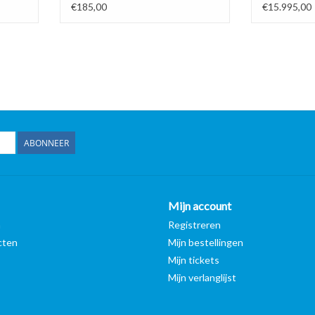
D x H) Wordt schoongemaakt
rendement
€185,00
€15.995,00
voor levering
ABONNEER
Mijn account
n
Registreren
cten
Mijn bestellingen
Mijn tickets
Mijn verlanglijst