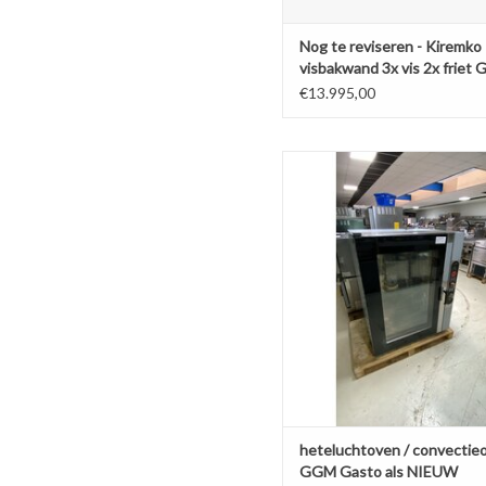
Nog te reviseren - Kiremko
visbakwand 3x vis 2x friet 
€13.995,00
heteluchtoven / convectieo
TOEVOEGEN AAN WINKELW
heteluchtoven / convectie
GGM Gasto als NIEUW