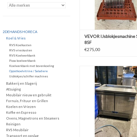
2DEHANDS HORECA
VEVOR IJsblokjesmachine 
Koel & Vries
85F
RVS Koelkasten
€275,00
RVS vrieskasten
RVS Koelwerkbank
Pizza koelwerkbank
Koelwerkbank met bovenkoeling
Afinox Koelwerkbank / Saladet
Opzetkoelvitrine / Saladiere
Deurs
IJsblokjes/schilfer machines
Bakkerij en Slagerij
TOEVOEGEN AAN WINKELW
Afzuiging
Meubilair nieuw en gebruikt
Fornuis, Frituur en Grillen
Koelen en Vriezen
Koffie en Espresso
Ovens, Magnetrons en Steamers
Reinigen
RVS Meubilair
Transport en opslag