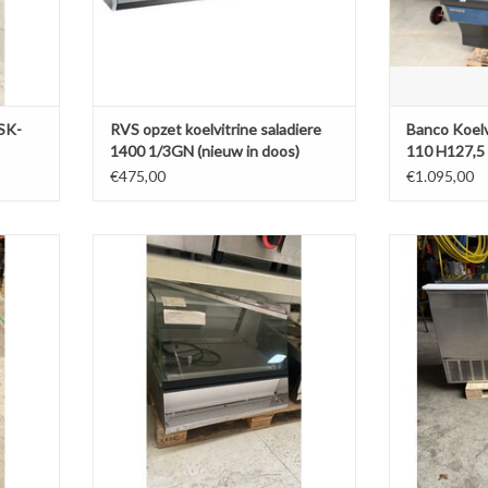
SK-
RVS opzet koelvitrine saladiere
Banco Koelv
1400 1/3GN (nieuw in doos)
110 H127,5
230V
€475,00
€1.095,00
te – 2
Warmhoudvitrine / Presentatievitrine
Cool
73x75,5x52
TOEVOEGE
AGEN
TOEVOEGEN AAN WINKELWAGEN