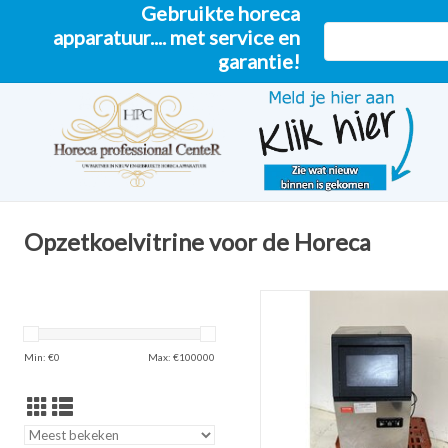
Gebruikte horeca
apparatuur.... met service en
garantie!
Opzetkoelvitrine voor de Horeca
VEVOR IJsblokjesmachine SK
TOEVOEGEN AAN WINKELW
Min: €
0
Max: €
100000