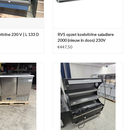
itrine 230 V | L 133 D
RVS opzet koelvitrine saladiere
2000 (nieuw in doos) 230V
€447,50
 Head Saladette
frijado warmhoudvitrine 120x80x155 op
wielen
N AAN WINKELWAGEN
TOEVOEGEN AAN WINKELWAGEN