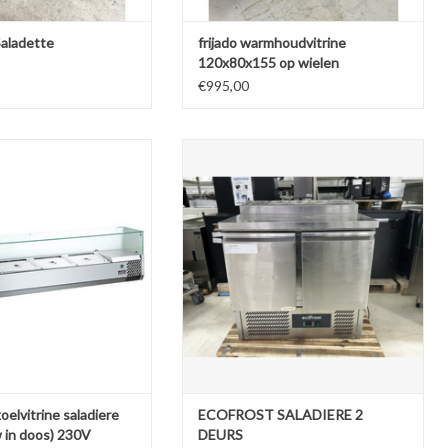
aladette
frijado warmhoudvitrine
120x80x155 op wielen
€995,00
elvitrine saladiere 1200
ECOFROST SALADIERE 2 DEURS 5X1/6
uw in doos) 230V
GN
N AAN WINKELWAGEN
TOEVOEGEN AAN WINKELWAGEN
oelvitrine saladiere
ECOFROST SALADIERE 2
 in doos) 230V
DEURS