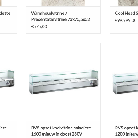
adette
Warmhoudvitrine /
Cool Head S
Presentatievitrine 73x75,5x52
€99.999,00
€575,00
e 1500
RVS opzet koelvitrine saladiere 1600
RVS opzet ko
(nieuw in doos) 230V
(nie
AGEN
TOEVOEGEN AAN WINKELWAGEN
TOEVOEGE
iere
RVS opzet koelvitrine saladiere
RVS opzet k
1600 (nieuw in doos) 230V
1200 (nieuw