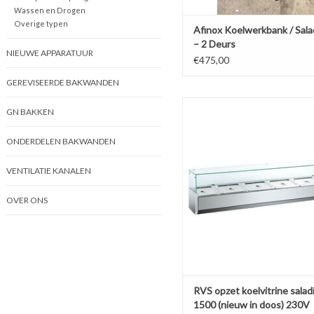
Wassen en Drogen
Overige typen
Afinox Koelwerkbank / Sal
– 2 Deurs
NIEUWE APPARATUUR
€475,00
GEREVISEERDE BAKWANDEN
RVS opzet koelvitrine saladier
GN BAKKEN
(nieuw in doos) 230V
TOEVOEGEN AAN WINKELW
ONDERDELEN BAKWANDEN
VENTILATIE KANALEN
OVER ONS
RVS opzet koelvitrine salad
1500 (nieuw in doos) 230V