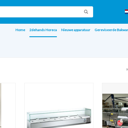
Home
2dehands Horeca
Nieuwe apparatuur
Gereviseerde Bakwa
-85F
RVS opzet koelvitrine saladiere 1400
Banco Koelvi
1/3GN (nieuw in doos) 230V
AGEN
TOEVOEGEN AAN WINKELWAGEN
TOEVOEGE