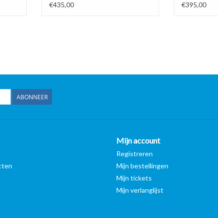
€435,00
€395,00
ABONNEER
Mijn account
n
Registreren
cten
Mijn bestellingen
Mijn tickets
Mijn verlanglijst