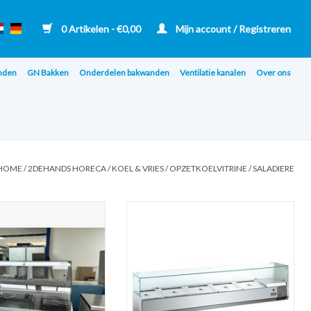
0 Artikelen - €0,00
Mijn account / Registreren
nden
GN Bakken
Onderdelen bakwanden
Ventilatie kanalen
Over ons
HOME
/
2DEHANDS HORECA
/
KOEL & VRIES
/
OPZETKOELVITRINE / SALADIERE
trine 230 V | L 133 D 110
RVS opzet koelvitrine saladiere 2000
H127,5
(nieuw in doos) 230V
N AAN WINKELWAGEN
TOEVOEGEN AAN WINKELWAGEN