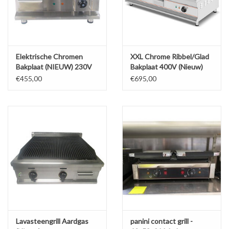
Elektrische Chromen
XXL Chrome Ribbel/Glad
Bakplaat (NIEUW) 230V
Bakplaat 400V (Nieuw)
50x52cm
March
€455,00
€695,00
Lavasteengrill Aardgas
panini contact grill -