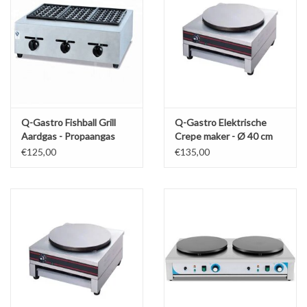
Q-Gastro Fishball Grill
Q-Gastro Elektrische
Aardgas - Propaangas
Crepe maker - Ø 40 cm
Nieuw(!!)
230V (Nieuw)
€125,00
€135,00