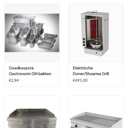
Goedkoopste
Elektrische
Gastronorm GN bakken
Doner/Shoarma Grill
van de Benelux vanaf
NIEUW!
€2,84
€695,00
€2,84