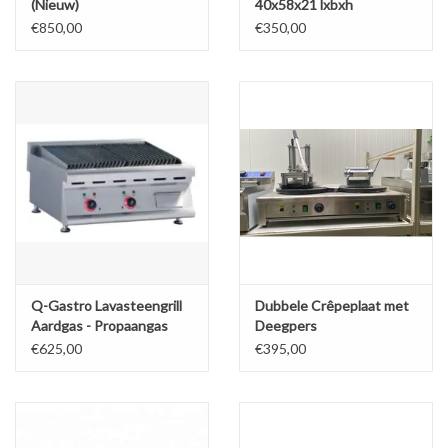
(Nieuw)
40x58x21 lxbxh
€850,00
€350,00
Q-Gastro Lavasteengrill
Dubbele Crêpeplaat met
Aardgas - Propaangas
Deegpers
Nieuw(!!)
€625,00
€395,00