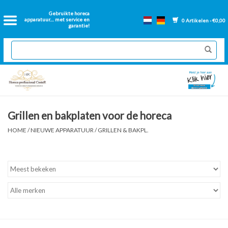
Home
Gebruikte horeca
apparatuur.... met service en
0 Artikelen - €0,00
garantie!
2dehands Horeca
Nieuwe apparatuur
Gereviseerde Bakwanden
Grillen en bakplaten voor de horeca
GN Bakken
HOME
/
NIEUWE APPARATUUR
/
GRILLEN & BAKPL.
Onderdelen bakwanden
Ventilatie kanalen
Over ons