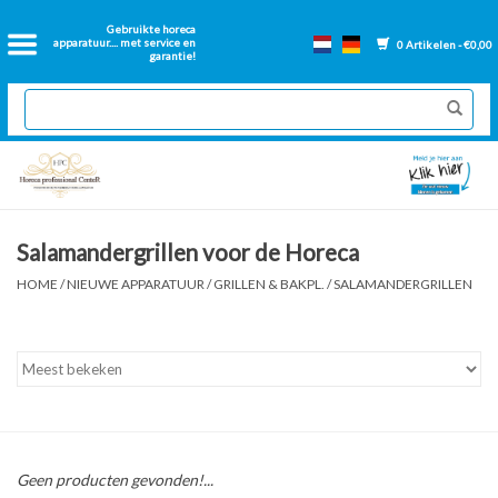
Home
Gebruikte horeca
apparatuur.... met service en
0 Artikelen - €0,00
garantie!
2dehands Horeca
Nieuwe apparatuur
Gereviseerde Bakwanden
Salamandergrillen voor de Horeca
GN Bakken
HOME
/
NIEUWE APPARATUUR
/
GRILLEN & BAKPL.
/
SALAMANDERGRILLEN
Onderdelen bakwanden
Ventilatie kanalen
Over ons
Geen producten gevonden!...