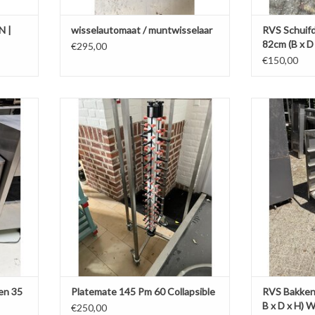
N |
wisselautomaat / muntwisselaar
RVS Schuifd
82cm (B x D
€295,00
schoongemaa
€150,00
 borden
Platemate 145 Pm 60 Collapsible
RVS Bakkenrek
H) Wordt sch
TOEVOEGEN AAN WINKELWAGEN
AGEN
TOEVOEGE
en 35
Platemate 145 Pm 60 Collapsible
RVS Bakkenr
B x D x H)
€250,00