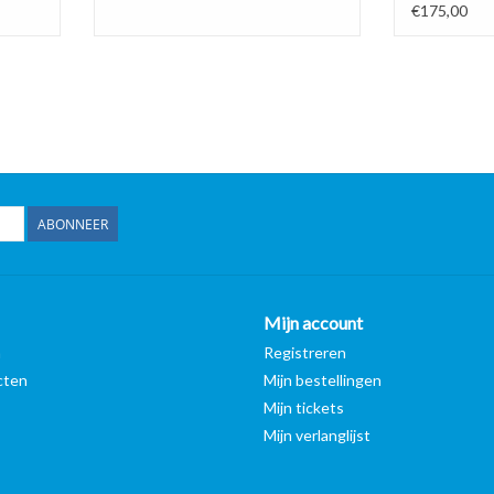
voor leverin
€175,00
ABONNEER
Mijn account
n
Registreren
cten
Mijn bestellingen
Mijn tickets
Mijn verlanglijst