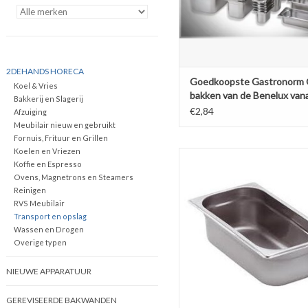
2DEHANDS HORECA
Goedkoopste Gastronorm
Koel & Vries
bakken van de Benelux van
Bakkerij en Slagerij
€2,84
€2,84
Afzuiging
Meubilair nieuw en gebruikt
Fornuis, Frituur en Grillen
Koelen en Vriezen
Gastronorm Bak RVS 1/3 GN | 
Koffie en Espresso
325x176mm
Ovens, Magnetrons en Steamers
TOEVOEGEN AAN WINKELW
Reinigen
RVS Meubilair
Transport en opslag
Wassen en Drogen
Overige typen
NIEUWE APPARATUUR
GEREVISEERDE BAKWANDEN