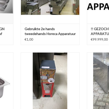
 GN
Gebruikte 2e hands
!! GEZOCH
af
tweedehands Horeca Apparatuur
APPARATUUR
WhatsApp*
€1,00
€99.999,00
200mm |
wisselautomaat / muntwisselaar
RVS Schuifdeu
D x H) Wordt s
TOEVOEGEN AAN WINKELWAGEN
AGEN
TOEVOEGE