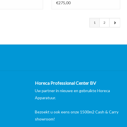
g
schoongemaakt bij levering
€275,00
1
2
Horeca Professional Center BV
Uw partner in nieuwe en gebruikte Horeca
Apparatuur.
Bezoekt u ook eens onze 1500m2 Cash & Carry
showroom!