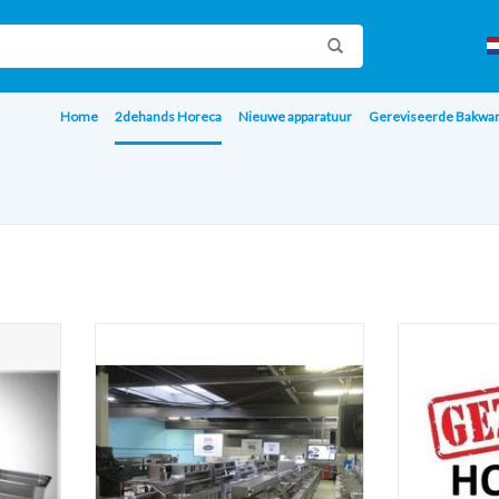
Home
2dehands Horeca
Nieuwe apparatuur
Gereviseerde Bakwa
bakken
Gebruikte 2e hands tweedehands
!! GEZOCHT !
84
Horeca Apparatuur
***24h 
AGEN