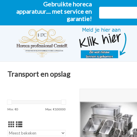
Gebruikte horeca
apparatuur.... met service en
garantie!
Transport en opslag
Goedkoopste Gastronorm GN 
van de Benelux vanaf €2,
TOEVOEGEN AAN WINKELW
Min: €
0
Max: €
100000