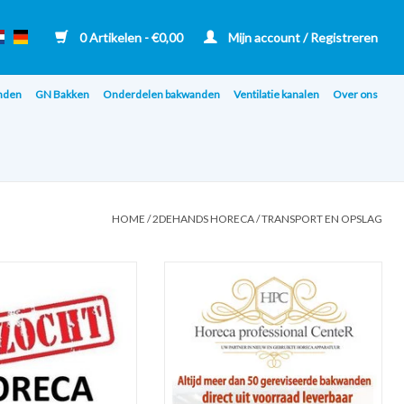
0 Artikelen - €0,00
Mijn account / Registreren
nden
GN Bakken
Onderdelen bakwanden
Ventilatie kanalen
Over ons
HOME
/
2DEHANDS HORECA
/
TRANSPORT EN OPSLAG
! HORECA APPARATUUR !!
Altijd 50 gereviseerde bakwanden op
BOD via WhatsApp***
voorraad
TOEVOEGEN AAN WINKELWAGEN