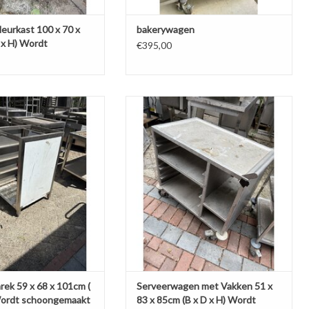
eurkast 100 x 70 x
bakerywagen
 x H) Wordt
€395,00
kt bij levering
 59 x 68 x 101cm ( B x D x
Serveerwagen met Vakken 51 x 83 x
oongemaakt voor levering
85cm (B x D x H) Wordt schoongemaakt
bij levering
N AAN WINKELWAGEN
TOEVOEGEN AAN WINKELWAGEN
ek 59 x 68 x 101cm (
Serveerwagen met Vakken 51 x
 Wordt schoongemaakt
83 x 85cm (B x D x H) Wordt