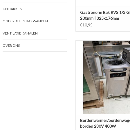
GN BAKKEN
Gastronorm Bak RVS 1/3 G
200mm | 325x176mm
ONDERDELEN BAKWANDEN
€10,95
VENTILATIE KANALEN
Bordenwarmer/bordenwagen 35
OVER ONS
230V 400W
TOEVOEGEN AAN WINKELW
Bordenwarmer/bordenwag
borden 230V 400W