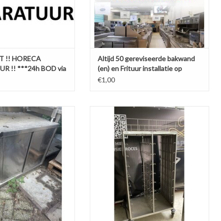
T !! HORECA
Altijd 50 gereviseerde bakwand
 !! ***24h BOD via
(en) en Frituur installatie op
**
voorraad
€1,00
rkast 100 x 70 x 82cm (B x
bakerywagen
choongemaakt bij levering
TOEVOEGEN AAN WINKELWAGEN
N AAN WINKELWAGEN