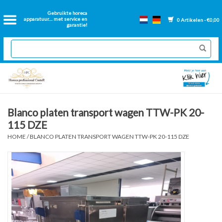
Home
Gebruikte horeca
apparatuur.... met service en
0 Artikelen - €0,00
garantie!
2dehands Horeca
Nieuwe apparatuur
Gereviseerde Bakwanden
Blanco platen transport wagen TTW-PK 20-
115 DZE
GN Bakken
HOME
/
BLANCO PLATEN TRANSPORT WAGEN TTW-PK 20-115 DZE
Onderdelen bakwanden
Ventilatie kanalen
Over ons