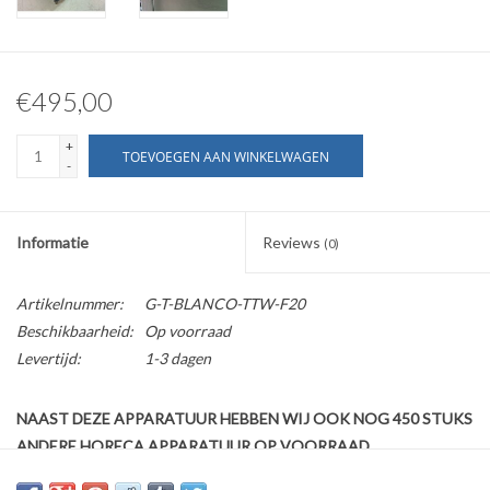
€495,00
+
TOEVOEGEN AAN WINKELWAGEN
-
Informatie
Reviews
(0)
Artikelnummer:
G-T-BLANCO-TTW-F20
Beschikbaarheid:
Op voorraad
Levertijd:
1-3 dagen
NAAST DEZE APPARATUUR HEBBEN WIJ OOK NOG 450 STUKS
ANDERE HORECA APPARATUUR OP VOORRAAD
Kijk ook op onze website horecaprofessionalcenter punt nl, om