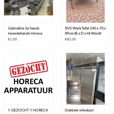
Gebruikte 2e hands
RVS WerkTafel 140 x 70 x
tweedehands Horeca
89cm (B x D x H) Wordt
Apparatuur
Schoongemaakt Voor
€1,00
€85,00
Levering
!! GEZOCHT !! HORECA
Dubbele vrieskast