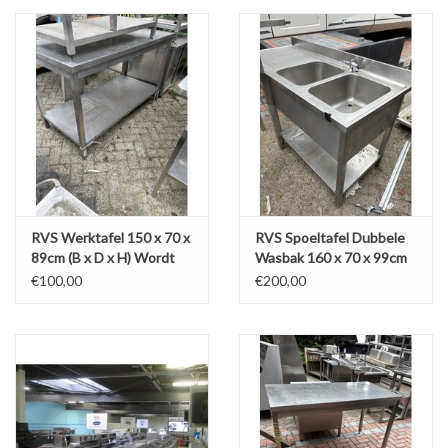
RVS Werktafel 150 x 70 x
RVS Spoeltafel Dubbele
89cm (B x D x H) Wordt
Wasbak 160 x 70 x 99cm
schoongemaakt bij
(B x D x H) Wordt
€100,00
€200,00
levering
schoongemaakt bij
levering