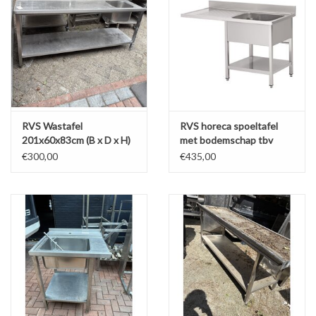
RVS Wastafel
RVS horeca spoeltafel
201x60x83cm (B x D x H)
met bodemschap tbv
Wordt schoongemaakt
vaatwasser 160x70 1 bak
€300,00
€435,00
voor levering. LET OP:
rechts (Nieuw!!)
Wankelt