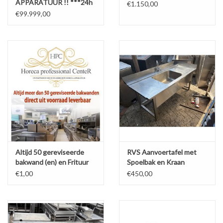
APPARATUUR !! ***24h
€1.150,00
BOD via WhatsApp***
€99.999,00
Altijd 50 gereviseerde
RVS Aanvoertafel met
bakwand (en) en Frituur
Spoelbak en Kraan
installatie op voorraad
159x73x68cm (B x D x H)
€1,00
€450,00
Wordt Schoongemaakt
voor Levering