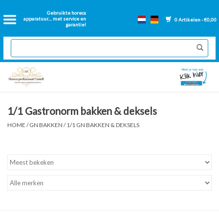
Home
Gebruikte horeca
apparatuur.... met service en
0 Artikelen - €0,00
garantie!
2dehands Horeca
Nieuwe apparatuur
Gereviseerde Bakwanden
1/1 Gastronorm bakken & deksels
GN Bakken
HOME
/
GN BAKKEN
/
1/1 GN BAKKEN & DEKSELS
Onderdelen bakwanden
Ventilatie kanalen
Over ons