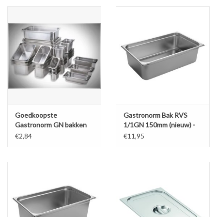
Goedkoopste
Gastronorm Bak RVS
Gastronorm GN bakken
1/1GN 150mm (nieuw) -
van de Benelux vanaf
530x325x150mm
€2,84
€11,95
€2,84