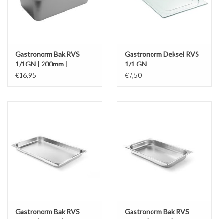
Gastronorm Bak RVS
Gastronorm Deksel RVS
1/1GN | 200mm |
1/1 GN
530x325mm
€16,95
€7,50
Gastronorm Bak RVS
Gastronorm Bak RVS