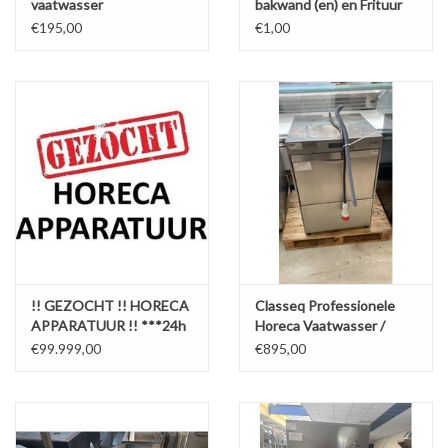
vaatwasser
bakwand (en) en Frituur
installatie op voorraad
€195,00
€1,00
!! GEZOCHT !! HORECA
Classeq Professionele
APPARATUUR !! ***24h
Horeca Vaatwasser /
BOD via WhatsApp***
Glazenspoelmachine
€99.999,00
€895,00