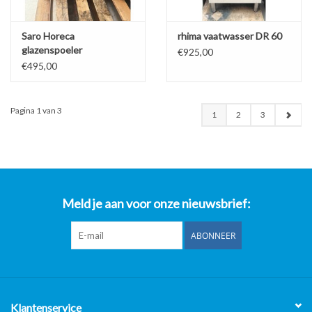
Saro Horeca
rhima vaatwasser DR 60
glazenspoeler
€925,00
€495,00
Pagina 1 van 3
1
2
3
Meld je aan voor onze nieuwsbrief:
ABONNEER
Klantenservice