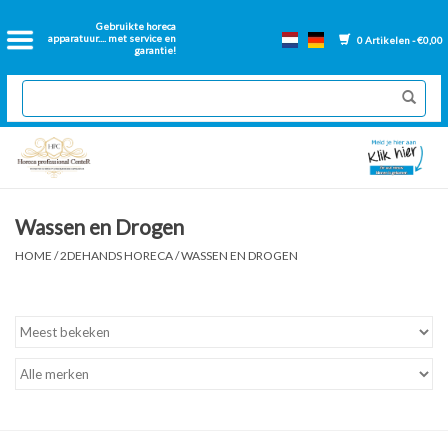
Home
Gebruikte horeca
apparatuur.... met service en
0 Artikelen - €0,00
garantie!
2dehands Horeca
Nieuwe apparatuur
Gereviseerde Bakwanden
Wassen en Drogen
GN Bakken
HOME
/
2DEHANDS HORECA
/
WASSEN EN DROGEN
Onderdelen bakwanden
Ventilatie kanalen
Over ons