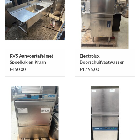
RVS Aanvoertafel met
Electrolux
Spoelbak en Kraan
Doorschuifvaatwasser
159x73x68cm (B x D x H)
€450,00
€1.195,00
Wordt Schoongemaakt
voor Levering