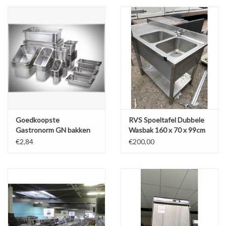
Goedkoopste
RVS Spoeltafel Dubbele
Gastronorm GN bakken
Wasbak 160 x 70 x 99cm
van de Benelux vanaf
(B x D x H) Wordt
€2,84
€200,00
€2,84
schoongemaakt bij
levering