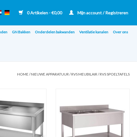
0 Artikelen - €0,00
Mijn account / Registreren
nden
GN Bakken
Onderdelen bakwanden
Ventilatie kanalen
Over ons
HOME
/
NIEUWE APPARATUUR
/
RVS MEUBILAIR
/
RVS SPOELTAFELS
VS 1 Baks Spoeltafel +
RVS 2 baks Spoeltafel 200x70 met
 rand 140x70 (Nieuw)
achteropstand en Bodemplaat (Nieuw!!)
N AAN WINKELWAGEN
TOEVOEGEN AAN WINKELWAGEN