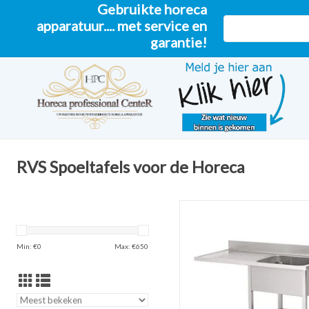
Gebruikte horeca
apparatuur.... met service en
garantie!
RVS Spoeltafels voor de Horeca
RVS horeca spoeltafel met bod
tbv vaatwasser 160x70 1 bak r
(Nieuw!!)
Min: €
0
Max: €
650
TOEVOEGEN AAN WINKELW