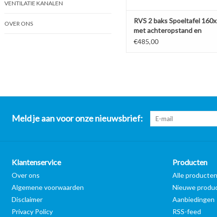
VENTILATIE KANALEN
RVS 2 baks Spoeltafel 160
OVER ONS
met achteropstand en
Bodemplaat (Nieuw!!)
€485,00
Meld je aan voor onze nieuwsbrief:
Klantenservice
Producten
Over ons
Alle producte
Algemene voorwaarden
Nieuwe produ
Disclaimer
Aanbiedingen
Privacy Policy
RSS-feed