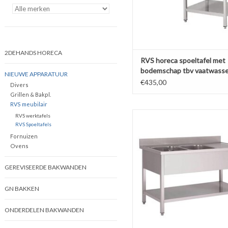
2DEHANDS HORECA
RVS horeca spoeltafel met
bodemschap tbv vaatwasse
NIEUWE APPARATUUR
160x70 1 bak rechts (Nieuw
€435,00
Divers
Grillen & Bakpl.
RVS meubilair
RVS 2 baks Spoeltafel 160x70
RVS werktafels
achteropstand en Bodemplaat (
RVS Spoeltafels
Fornuizen
TOEVOEGEN AAN WINKELW
Ovens
GEREVISEERDE BAKWANDEN
GN BAKKEN
ONDERDELEN BAKWANDEN