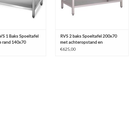
S 1 Baks Spoeltafel
RVS 2 baks Spoeltafel 200x70
e rand 140x70
met achteropstand en
Bodemplaat (Nieuw!!)
€625,00