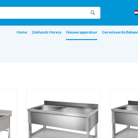
Home
2dehands Horeca
Nieuwe apparatuur
Gereviseerde Bakwa
emschap
Q-Gastro Robuste RVS 1 Baks Spoeltafel +
Q-Gastro R
echts
opstaande rand 120x70 (Nieuw)
opstaande
TOEVOEGEN AAN WINKELWAGEN
TOEVOEGE
AGEN