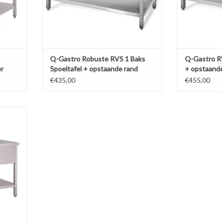
Q-Gastro Robuste RVS 1 Baks
Q-Gastro RV
r
Spoeltafel + opstaande rand
+ opstaand
!!)
120x70 (Nieuw)
(Nieuw)
€435,00
€455,00
 met
Nieuw!!)
AGEN