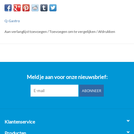
vaatwasser 160x70 1 bak rechts (Nieuw!!)
Merk: Q-Gastro
Q-Gastro
Type: SX-167
Bouwjaar: Nieuw(!!)
Aan verlanglijst toevoegen
/
Toevoegen om te vergelijken
/
Afdrukken
160x70x85 = lxdxh in cm's
Spoelbakmaat: 50x50x25 lxbxd in cm's
Spoelbak rechts
**Al onze prijzen zijn Excl. 21% BTW**
Meld je aan voor onze nieuwsbrief:
ABONNEER
Klantenservice
Producten