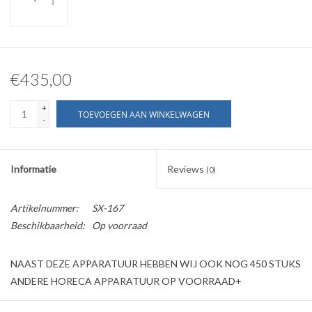
€435,00
+
TOEVOEGEN AAN WINKELWAGEN
-
Informatie
Reviews
(0)
Artikelnummer:
SX-167
Beschikbaarheid:
Op voorraad
NAAST DEZE APPARATUUR HEBBEN WIJ OOK NOG 450 STUKS
ANDERE HORECA APPARATUUR OP VOORRAAD+
Wij bieden aan een RVS horeca spoeltafel met bodemschap tbv