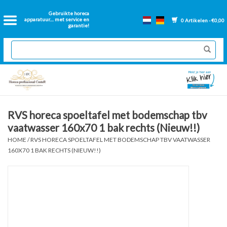
Home
Gebruikte horeca
apparatuur.... met service en
0 Artikelen - €0,00
garantie!
2dehands Horeca
Nieuwe apparatuur
Gereviseerde Bakwanden
RVS horeca spoeltafel met bodemschap tbv
vaatwasser 160x70 1 bak rechts (Nieuw!!)
GN Bakken
HOME
/
RVS HORECA SPOELTAFEL MET BODEMSCHAP TBV VAATWASSER
160X70 1 BAK RECHTS (NIEUW!!)
Onderdelen bakwanden
Ventilatie kanalen
Over ons