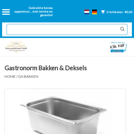
Home
Gebruikte horeca
apparatuur.... met service en
0 Artikelen - €0,00
garantie!
2dehands Horeca
Nieuwe apparatuur
Gereviseerde Bakwanden
Gastronorm Bakken & Deksels
GN Bakken
HOME
/
GN BAKKEN
Onderdelen bakwanden
Ventilatie kanalen
Over ons