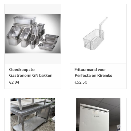
Goedkoopste
Frituurmand voor
Gastronorm GN bakken
Perfecta en Kiremko
van de Benelux vanaf
bakwand (NIEUW)
€2,84
€52,50
€2,84