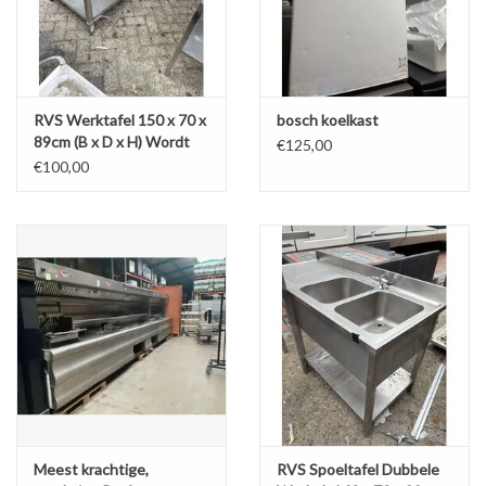
RVS Werktafel 150 x 70 x
bosch koelkast
89cm (B x D x H) Wordt
€125,00
schoongemaakt bij
€100,00
levering
Meest krachtige,
RVS Spoeltafel Dubbele