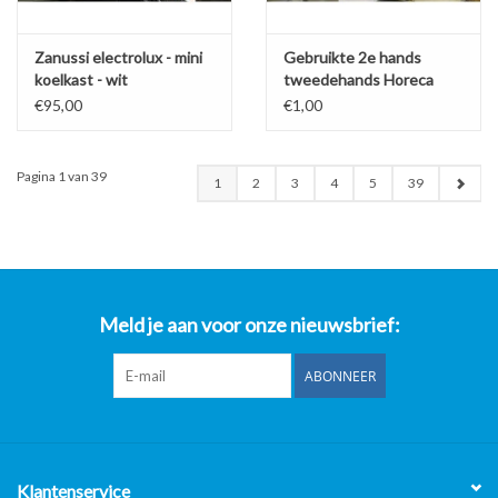
Zanussi electrolux - mini
Gebruikte 2e hands
koelkast - wit
tweedehands Horeca
Apparatuur
€95,00
€1,00
Pagina 1 van 39
1
2
3
4
5
39
Meld je aan voor onze nieuwsbrief:
ABONNEER
Klantenservice