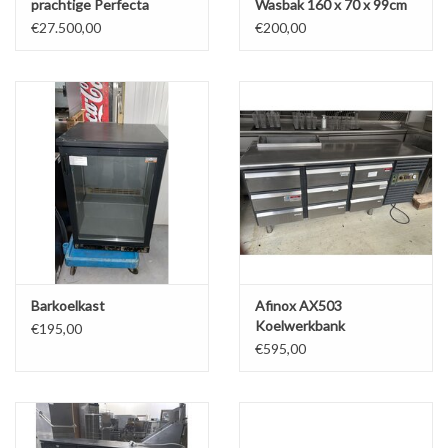
prachtige Perfecta
Wasbak 160 x 70 x 99cm
transfer bakwand
(B x D x H) Wordt
€27.500,00
€200,00
friteuse ooit
schoongemaakt bij
levering
Barkoelkast
Afinox AX503
Koelwerkbank
€195,00
€595,00