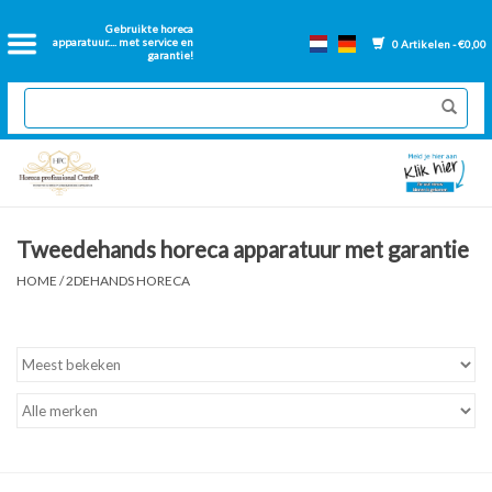
Home
Gebruikte horeca
apparatuur.... met service en
0 Artikelen - €0,00
garantie!
2dehands Horeca
Nieuwe apparatuur
Gereviseerde Bakwanden
Tweedehands horeca apparatuur met garantie
GN Bakken
HOME
/
2DEHANDS HORECA
Onderdelen bakwanden
Ventilatie kanalen
Over ons