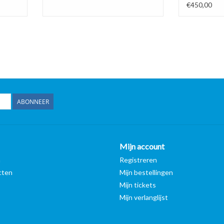
H) Wordt S
€450,00
Levering
ABONNEER
Mijn account
n
Registreren
cten
Mijn bestellingen
Mijn tickets
Mijn verlanglijst