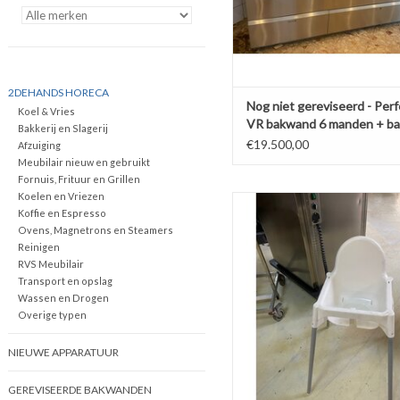
2DEHANDS HORECA
Nog niet gereviseerd - Per
Koel & Vries
VR bakwand 6 manden + ba
Bakkerij en Slagerij
ABM
€19.500,00
Afzuiging
Meubilair nieuw en gebruikt
Fornuis, Frituur en Grillen
Koelen en Vriezen
kinderstoel - 60x60x90 lxbxh (G
Koffie en Espresso
TOEVOEGEN AAN WINKELW
Ovens, Magnetrons en Steamers
Reinigen
RVS Meubilair
Transport en opslag
Wassen en Drogen
Overige typen
NIEUWE APPARATUUR
GEREVISEERDE BAKWANDEN