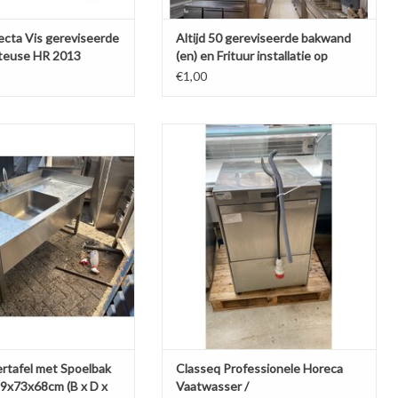
ecta Vis gereviseerde
Altijd 50 gereviseerde bakwand
iteuse HR 2013
(en) en Frituur installatie op
voorraad
€1,00
fel met Spoelbak en Kraan
Classeq Professionele Horeca
cm (B x D x H) Wordt
Vaatwasser / Glazenspoelmachine
maakt voor Levering
TOEVOEGEN AAN WINKELWAGEN
N AAN WINKELWAGEN
rtafel met Spoelbak
Classeq Professionele Horeca
9x73x68cm (B x D x
Vaatwasser /