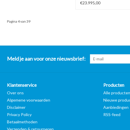
nieuw
€23.995,00
Pagina 4 van 39
Meld je aan voor onze nieuwsbrief:
Klantenservice
Producten
Over ons
Alle producte
Algemene voorwaarden
Nieuwe produ
Disclaimer
Aanbiedingen
Privacy Policy
RSS-feed
Betaalmethoden
Verzenden & retourneren