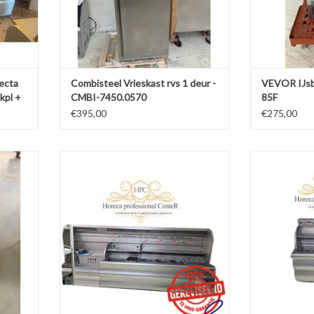
fecta
Combisteel Vrieskast rvs 1 deur -
VEVOR IJsb
kpl +
CMBI-7450.0570
85F
€395,00
€275,00
ebruikt)
Perfecta Bakwand Friteuse lavasteen +
Smitto Perfec
bakplaat - op Aardgas
AGEN
TOEVOEGEN AAN WINKELWAGEN
TOEVOEGE