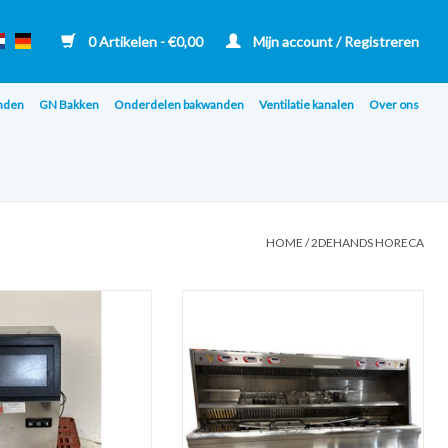
0 Artikelen - €0,00
Mijn account / Registreren
nden
GN Bakken
Onderdelen bakwanden
Ventilatie kanalen
Over ons
HOME
/
2DEHANDS HORECA
lokjesmachine SK-85F
Nog niet gereviseerd - Perfecta HR
bakwand friteuse 1xR en 9 manden
N AAN WINKELWAGEN
TOEVOEGEN AAN WINKELWAGEN