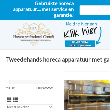
Gebruikte horeca
apparatuur.... met service en
garantie!
Tweedehands horeca apparatuur met ga
Nog niet gereviseerd - Perfec
bakwand 6 manden + bakpl +
TOEVOEGEN AAN WINKELW
Min: €
0
Max: €
100000