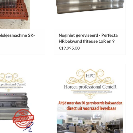
lokjesmachine SK-
Nog niet gereviseerd - Perfecta
HR bakwand friteuse 1xR en 9
manden
€19.995,00
ta Vis bakwand friteuse HR
Altijd 50 gereviseerde bakwanden op
2013
voorraad
N AAN WINKELWAGEN
TOEVOEGEN AAN WINKELWAGEN