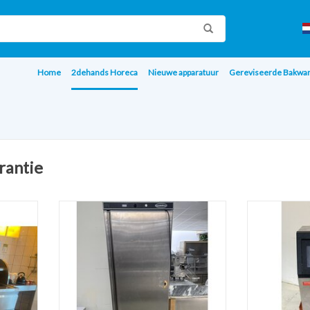
Home
2dehands Horeca
Nieuwe apparatuur
Gereviseerde Bakwa
rantie
ta VR
Combisteel Vrieskast rvs 1 deur - CMBI-
VEVOR IJsb
 ABM
7450.0570
TOEVOEGE
AGEN
TOEVOEGEN AAN WINKELWAGEN