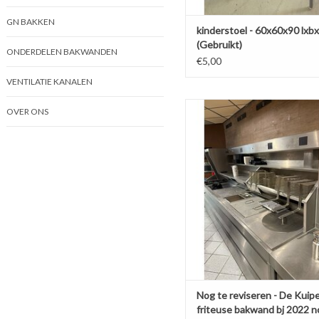
GN BAKKEN
kinderstoel - 60x60x90 lxb
(Gebruikt)
ONDERDELEN BAKWANDEN
€5,00
VENTILATIE KANALEN
Nog te reviseren - De Kuiper fr
OVER ONS
bakwand 2022 nog als nie
TOEVOEGEN AAN WINKELW
Nog te reviseren - De Kuip
friteuse bakwand bj 2022 n