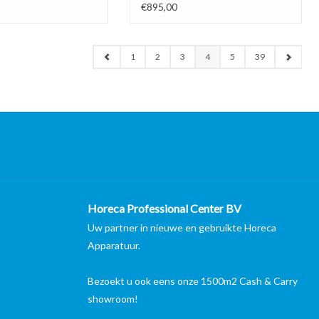
choongemaakt voor
Glazenspoelmachine
€895,00
1
2
3
4
5
39
Horeca Professional Center BV
Uw partner in nieuwe en gebruikte Horeca
Apparatuur.
Bezoekt u ook eens onze 1500m2 Cash & Carry
showroom!