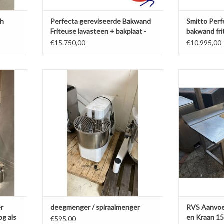
xh
Perfecta gereviseerde Bakwand
Smitto Perf
Friteuse lavasteen + bakplaat -
bakwand fr
op Aardgas
€15.750,00
€10.995,00
iteuse
deegmenger / spiraalmenger
RVS Aanvoerta
uw
159x73x68
TOEVOEGEN AAN WINKELWAGEN
Schoonge
AGEN
TOEVOEGE
er
deegmenger / spiraalmenger
RVS Aanvoe
og als
en Kraan 15
€595,00