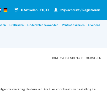
0 Artikelen - €0,00
Mijn account / Registreren
nden
GN Bakken
Onderdelen bakwanden
Ventilatie kanalen
Over ons
HOME
/
VERZENDEN & RETOURNEREN
olgende werkdag de deur uit. Als U er voor kiest uw bestelling te
.