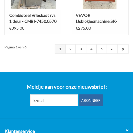
Combisteel Vrieskast rvs
VEVOR
1 deur - CMBI-7450.0570
IJsblokjesmachine SK-
85F
€395,00
€275,00
Pagina 1 van 6
1
2
3
4
5
6
Meld je aan voor onze nieuwsbrief:
ABONNEER
Klantenservice