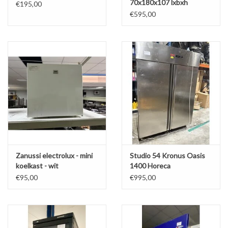
70x180x107 lxbxh
€195,00
€595,00
Zanussi electrolux - mini
Studio 54 Kronus Oasis
koelkast - wit
1400 Horeca
Dubbeldeurs Vrieskast
€95,00
€995,00
RVS