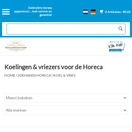
Home
Gebruikte horeca
apparatuur.... met service en
0 Artikelen - €0,00
garantie!
2dehands Horeca
Nieuwe apparatuur
Gereviseerde Bakwanden
Koelingen & vriezers voor de Horeca
GN Bakken
HOME
/
2DEHANDS HORECA
/
KOEL & VRIES
Onderdelen bakwanden
Ventilatie kanalen
Over ons