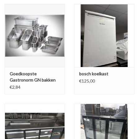
Goedkoopste
bosch koelkast
Gastronorm GN bakken
€125,00
van de Benelux vanaf
€2,84
€2,84