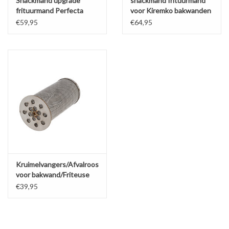
Snackmand upgrade
snackmand frituurmand
frituurmand Perfecta
voor Kiremko bakwanden
Kiremko Florigo De
nieuw
€59,95
€64,95
Kuiper Hegro
Kruimelvangers/Afvalroosters
voor bakwand/Friteuse
(Nieuw)
€39,95