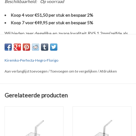
Beschikbaarheid:
Op voorraad
Koop 4 voor €51,50 per stuk en bespaar 2%
Koop 7 voor €49,95 per stuk en bespaar 5%
Wij bieden zeer degelijke en zware kwaliteit RVS 1.2mm(zelfde als
origineel) frituurmanden voor de volgende merken:
Kiremko-Perfecta-Hegro-Florigo
Zie website, voor prijzen van meerdere stuks
Aan verlanglijst toevoegen
/
Toevoegen om te vergelijken
/
Afdrukken
Kiremko
Perfecta
Gerelateerde producten
De Kuiper
32x16x14 in cm's = mand maat = lxbxh
Om te zorgen dat de juiste haak op de mand zit WhatsApp u svp