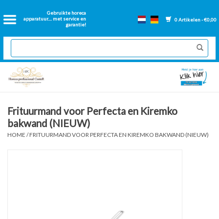
Home
Gebruikte horeca
apparatuur.... met service en
0 Artikelen - €0,00
garantie!
2dehands Horeca
Nieuwe apparatuur
Gereviseerde Bakwanden
Frituurmand voor Perfecta en Kiremko
bakwand (NIEUW)
GN Bakken
HOME
/
FRITUURMAND VOOR PERFECTA EN KIREMKO BAKWAND (NIEUW)
Onderdelen bakwanden
Ventilatie kanalen
Over ons