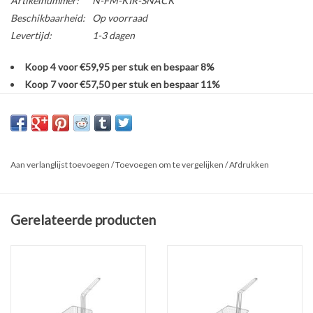
Artikelnummer:
N-FM-KIR-SNACK
Beschikbaarheid:
Op voorraad
Levertijd:
1-3 dagen
Koop 4 voor €59,95 per stuk en bespaar 8%
Koop 7 voor €57,50 per stuk en bespaar 11%
Wij bieden zeer degelijke en zware kwaliteit RVS 1.2mm(zelfde als
origineel) frituurmanden voor de snacks bij Kiremko bakwanden.
Het betreft hagelnieuwe manden.
Aan verlanglijst toevoegen
/
Toevoegen om te vergelijken
/
Afdrukken
Kijk hieronder ook voor frietmand voor Kiremko bakwanden.
Controleer in de foto's svp goed of dit type ophanghaak bij u past,
bij voorbaat dank!
Gerelateerde producten
34,8x18x12,3 in cm's = mand maat = lxbxh
Prijzen:
Bij het bestellen worden kortingsprijzen verrekend bij meerdere
aantallen.