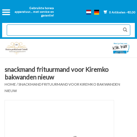
Home
Gebruikte horeca
apparatuur.... met service en
0 Artikelen - €0,00
garantie!
2dehands Horeca
Nieuwe apparatuur
Gereviseerde Bakwanden
snackmand frituurmand voor Kiremko
bakwanden nieuw
GN Bakken
HOME
/
SNACKMAND FRITUURMAND VOOR KIREMKO BAKWANDEN
NIEUW
Onderdelen bakwanden
Ventilatie kanalen
Over ons