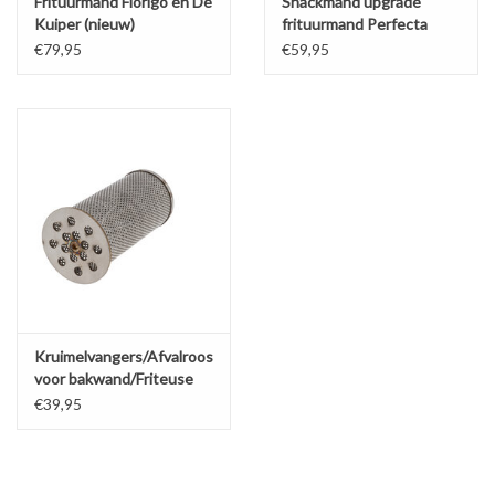
Frituurmand Florigo en De
Snackmand upgrade
Kuiper (nieuw)
frituurmand Perfecta
Kiremko Florigo De
€79,95
€59,95
Kuiper Hegro
Kruimelvangers/Afvalroosters
voor bakwand/Friteuse
(Nieuw)
€39,95