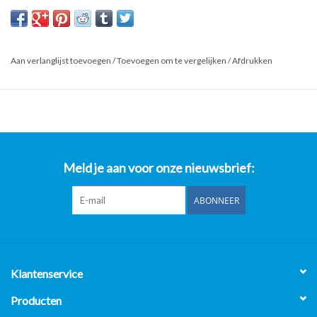
bakwanden.
Dus beschikt u over een kapotte Perfecta, Kiremko, Hegro, De
Kuiper of Florigo bakwand. En wilt u deze laten repareren en/of
Aan verlanglijst toevoegen
/
Toevoegen om te vergelijken
/
Afdrukken
onderhoud hierop laten uitvoeren.
Dan zijn wij u graag van dienst.
Meld je aan voor onze nieuwsbrief:
ABONNEER
Klantenservice
Producten