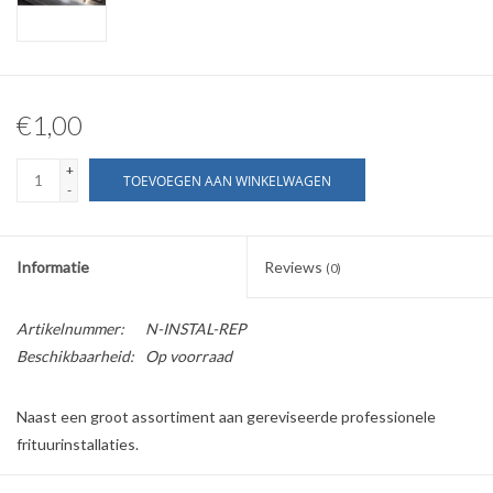
€1,00
+
TOEVOEGEN AAN WINKELWAGEN
-
Informatie
Reviews
(0)
Artikelnummer:
N-INSTAL-REP
Beschikbaarheid:
Op voorraad
Naast een groot assortiment aan gereviseerde professionele
frituurinstallaties.
Bieden wij sinds kort ook onderhoud en reparatie aan cafetaria