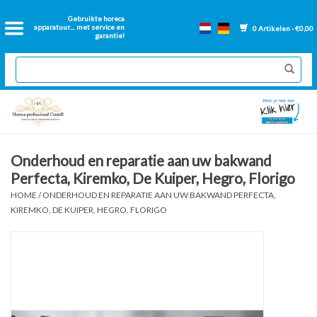
Home
Gebruikte horeca
apparatuur.... met service en
0 Artikelen - €0,00
garantie!
2dehands Horeca
Nieuwe apparatuur
Gereviseerde Bakwanden
Onderhoud en reparatie aan uw bakwand
Perfecta, Kiremko, De Kuiper, Hegro, Florigo
GN Bakken
HOME
/
ONDERHOUD EN REPARATIE AAN UW BAKWAND PERFECTA,
KIREMKO, DE KUIPER, HEGRO, FLORIGO
Onderdelen bakwanden
Ventilatie kanalen
Over ons