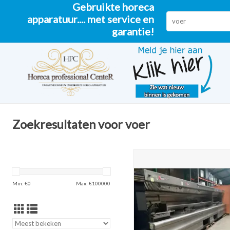
Gebruikte horeca
apparatuur.... met service en
garantie!
Zoekresultaten voor voer
Meest krachtige, prachtige Pe
transfer bakwand friteuse o
TOEVOEGEN AAN WINKELW
Min: €
0
Max: €
100000