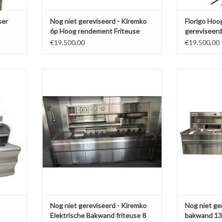
ser
Nog niet gereviseerd - Kiremko
Florigo Ho
6p Hoog rendement Friteuse
gereviseerd
1x XL rond 
€19.500,00
€19.500,00
kwand
Nog niet gereviseerd - Kiremko
Nog niet gere
Elektrische Bakwand friteuse 12 manden
13 m
400V
AGEN
TOEVOEGE
TOEVOEGEN AAN WINKELWAGEN
Nog niet gereviseerd - Kiremko
Nog niet ger
Elektrische Bakwand friteuse 8
bakwand 13