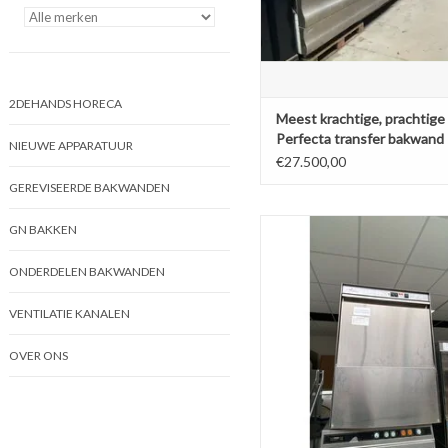
2DEHANDS HORECA
Meest krachtige, prachtige
Perfecta transfer bakwand
NIEUWE APPARATUUR
friteuse ooit
€27.500,00
GEREVISEERDE BAKWANDEN
(Diamond) Horeca Vaatwas
GN BAKKEN
TOEVOEGEN AAN WINKELW
ONDERDELEN BAKWANDEN
VENTILATIE KANALEN
OVER ONS