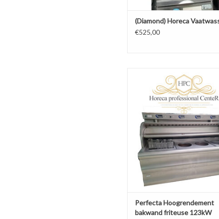
(Diamond) Horeca Vaatwas
€525,00
Perfecta Hoogrendement ba
friteuse 123kW
TOEVOEGEN AAN WINKELW
Perfecta Hoogrendement
bakwand friteuse 123kW