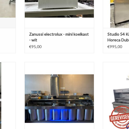
Zanussi electrolux - mini koelkast
Studio 54 K
- wit
Horeca Dub
RVS
€95,00
€995,00
ser
Nog niet gereviseerd - Kiremko 6p Hoog
Florigo Hoog
rendement Friteuse
friteuse bak
AGEN
TOEVOEGEN AAN WINKELWAGEN
TOEVOEGE