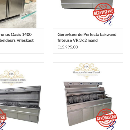
ronus Oasis 1400
Gereviseerde Perfecta bakwand
beldeurs Vrieskast
friteuse VR 3x 2 mand
ABM+Bkpl+Vetpomp 129kW
€15.995,00
 rendement gereviseerde
Hegro 4 pans Hoog rendement bakwand
wand 1x XL rond 8x mand
friteuse
N AAN WINKELWAGEN
TOEVOEGEN AAN WINKELWAGEN