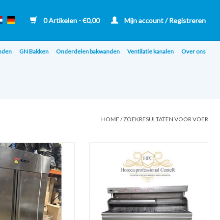
0 Artikelen - €0,00
Mijn account / Registreren
nden
GN Bakken
Onderdelen bakwanden
Ventilatie kanalen
Over ons
HOME
/
ZOEKRESULTATEN VOOR VOER
ronus Oasis 1400 Horeca
Gereviseerde Perfecta bakwand friteuse
eurs Vrieskast RVS
VR 3x 2 mand ABM+Bkpl+Vetpomp
129kW
N AAN WINKELWAGEN
TOEVOEGEN AAN WINKELWAGEN