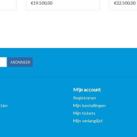
manden 400V
€19.500,00
€22.500,00
ABONNEER
Mijn account
n
Registreren
cten
Mijn bestellingen
Mijn tickets
Mijn verlanglijst