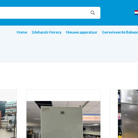
Home
2dehands Horeca
Nieuwe apparatuur
Gereviseerde Bakwa
rfecta
Zanussi electrolux - mini koelkast - wit
Studio 54 K
oit
Dubbeld
TOEVOEGEN AAN WINKELWAGEN
AGEN
TOEVOEGE