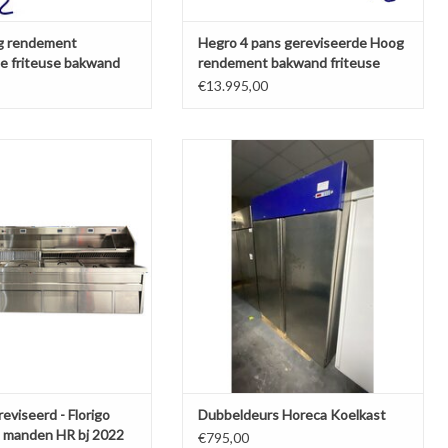
og rendement
Hegro 4 pans gereviseerde Hoog
e friteuse bakwand
rendement bakwand friteuse
8x mand
€13.995,00
viseerd - Florigo bakwand
Dubbeldeurs Horeca Koelkast
anden HR bj 2022
TOEVOEGEN AAN WINKELWAGEN
N AAN WINKELWAGEN
eviseerd - Florigo
Dubbeldeurs Horeca Koelkast
 manden HR bj 2022
€795,00