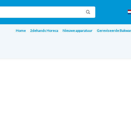
Home
2dehands Horeca
Nieuwe apparatuur
Gereviseerde Bakwa