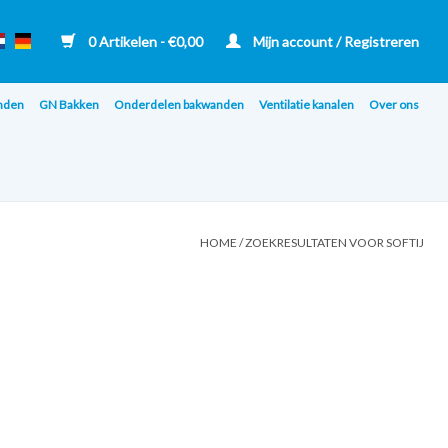
0 Artikelen - €0,00
Mijn account / Registreren
nden
GN Bakken
Onderdelen bakwanden
Ventilatie kanalen
Over ons
HOME
/
ZOEKRESULTATEN VOOR SOFTIJ