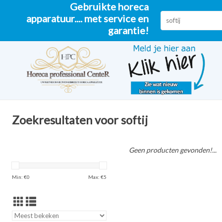
Gebruikte horeca
apparatuur.... met service en
garantie!
Zoekresultaten voor softij
Geen producten gevonden!...
Min: €
0
Max: €
5