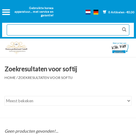
Home
Gebruikte horeca
apparatuur.... met service en
0 Artikelen - €0,00
garantie!
2dehands Horeca
Nieuwe apparatuur
Gereviseerde Bakwanden
Zoekresultaten voor softij
GN Bakken
HOME
/
ZOEKRESULTATEN VOOR SOFTIJ
Onderdelen bakwanden
Ventilatie kanalen
Over ons
Geen producten gevonden!...