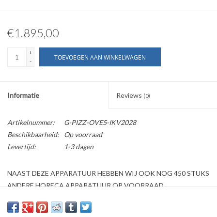
€1.895,00
+
TOEVOEGEN AAN WINKELWAGEN
-
Informatie
Reviews
(0)
Artikelnummer:
G-PIZZ-OVE5-IKV2028
Beschikbaarheid:
Op voorraad
Levertijd:
1-3 dagen
NAAST DEZE APPARATUUR HEBBEN WIJ OOK NOG 450 STUKS
ANDERE HORECA APPARATUUR OP VOORRAAD
Kijk ook op onze website horecaprofessionalcenter punt nl, om
direct te kunnen bestellen.