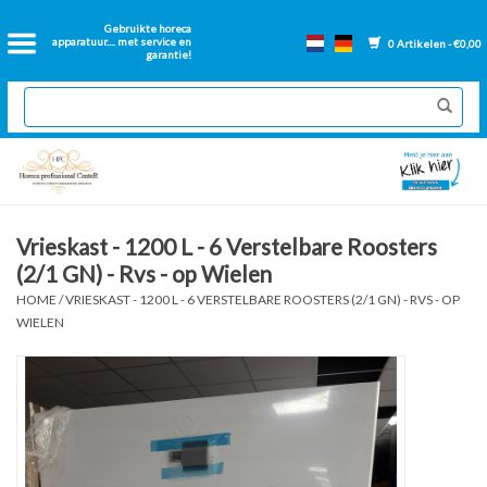
Home
Gebruikte horeca
apparatuur.... met service en
0 Artikelen - €0,00
garantie!
2dehands Horeca
Nieuwe apparatuur
Gereviseerde Bakwanden
Vrieskast - 1200 L - 6 Verstelbare Roosters
(2/1 GN) - Rvs - op Wielen
GN Bakken
HOME
/
VRIESKAST - 1200 L - 6 VERSTELBARE ROOSTERS (2/1 GN) - RVS - OP
WIELEN
Onderdelen bakwanden
Ventilatie kanalen
Over ons