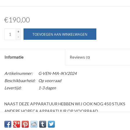
€190,00
+
TOEVOEGEN AAN WINKELWAGEN
-
Informatie
Reviews
(0)
Artikelnummer:
G-VEN-MA-IKV2024
Beschikbaarheid:
Op voorraad
Levertijd:
1-3 dagen
NAAST DEZE APPARATUUR HEBBEN WIJ OOK NOG 450 STUKS
ANDERE HORECA APPARATUUR OP VOORRAAD
Kijk ook op onze website horecaprofessionalcenter punt nl, om
direct te kunnen bestellen.