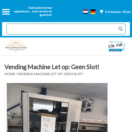
Home
Gebruikte horeca
apparatuur.... met service en
0 Artikelen - €0,00
garantie!
2dehands Horeca
Nieuwe apparatuur
Gereviseerde Bakwanden
Vending Machine Let op: Geen Slot!
HOME
/
VENDING MACHINE LET OP: GEEN SLOT!
GN Bakken
Onderdelen bakwanden
Ventilatie kanalen
Over ons