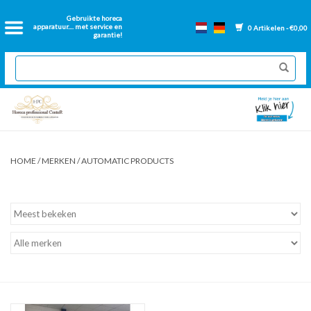
Home
Gebruikte horeca
apparatuur.... met service en
0 Artikelen - €0,00
garantie!
2dehands Horeca
Nieuwe apparatuur
Gereviseerde Bakwanden
HOME
/
MERKEN
/
AUTOMATIC PRODUCTS
GN Bakken
Onderdelen bakwanden
Ventilatie kanalen
Over ons