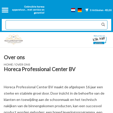
Home
Gebruikte horeca
apparatuur.... met service en
0 Artikelen - €0,00
garantie!
2dehands Horeca
Nieuwe apparatuur
Gereviseerde Bakwanden
Over ons
GN Bakken
HOME
/
OVER ONS
Horeca Professional Center BV
Onderdelen bakwanden
Horeca Professional Center BV maakt de afgelopen 16 jaar een
Ventilatie kanalen
sterke en stabiele groei door. Door inzicht in de behoefte van de
klanten en toewijding aan de schoonmaak en het technisch
nakijken van de binnengekomen producten, kan een succesvol
Over ons
product worden geboden; een breed leveringsprogramma, een