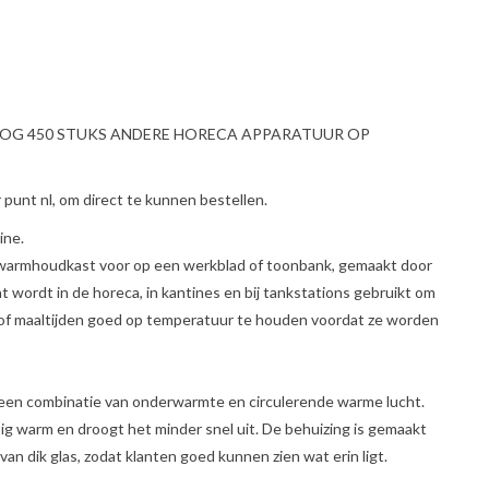
NOG 450 STUKS ANDERE HORECA APPARATUUR OP
punt nl, om direct te kunnen bestellen.
ine.
 warmhoudkast voor op een werkblad of toonbank, gemaakt door
at wordt in de horeca, in kantines en bij tankstations gebruikt om
of maaltijden goed op temperatuur te houden voordat ze worden
 een combinatie van onderwarmte en circulerende warme lucht.
matig warm en droogt het minder snel uit. De behuizing is gemaakt
van dik glas, zodat klanten goed kunnen zien wat erin ligt.