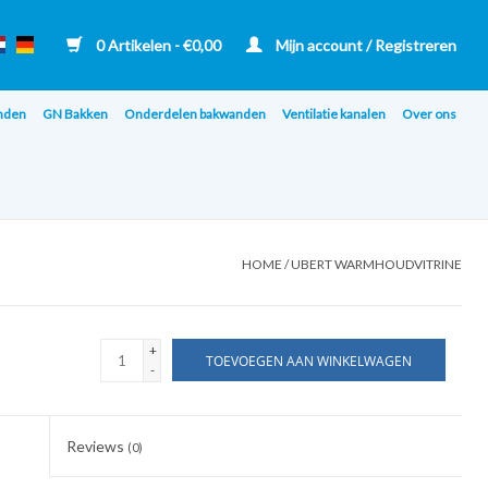
0 Artikelen - €0,00
Mijn account / Registreren
nden
GN Bakken
Onderdelen bakwanden
Ventilatie kanalen
Over ons
HOME
/
UBERT WARMHOUDVITRINE
+
TOEVOEGEN AAN WINKELWAGEN
-
Reviews
(0)