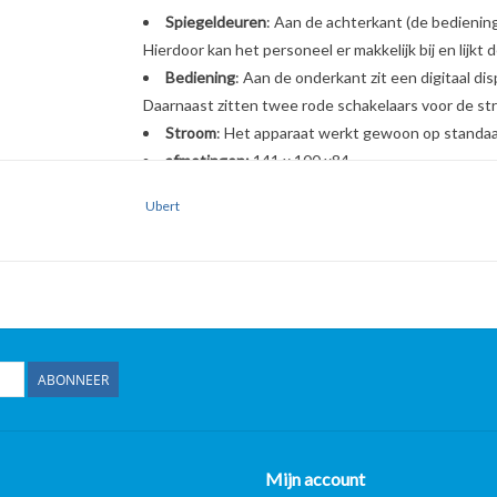
Spiegeldeuren
: Aan de achterkant (de bedienin
Hierdoor kan het personeel er makkelijk bij en lijkt 
Bediening
: Aan de onderkant zit een digitaal di
Daarnaast zitten twee rode schakelaars voor de str
Stroom
: Het apparaat werkt gewoon op standa
afmetingen:
141 x 100 x84
*Al onze prijzen zijn Excl. 21% BTW**
Ubert
- Op al onze gebruikte horeca apparatuur 2 maande
bakwanden/Frituurwanden.
Horeca Professional Center B.V.
Nijverheidsweg-Noord 119
3812 PL Amersfoort
ABONNEER
Openingstijden:
Maandag t/m Vrijdag 8:00 uur t/m 17:00 uur.
Mijn account