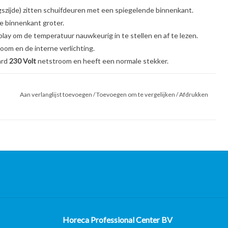
gszijde) zitten schuifdeuren met een spiegelende binnenkant.
de binnenkant groter.
splay om de temperatuur nauwkeurig in te stellen en af te lezen.
oom en de interne verlichting.
ard
230 Volt
netstroom en heeft een normale stekker.
Aan verlanglijst toevoegen
/
Toevoegen om te vergelijken
/
Afdrukken
n garantie uitgezonderd van de gereviseerde
Horeca Professional Center BV