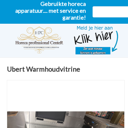
Gebruikte horeca
apparatuur.... met service en
garantie!
Ubert Warmhoudvitrine