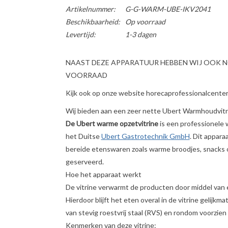
Artikelnummer:
G-G-WARM-UBE-IKV2041
Beschikbaarheid:
Op voorraad
Levertijd:
1-3 dagen
NAAST DEZE APPARATUUR HEBBEN WIJ OOK 
VOORRAAD
Kijk ook op onze website horecaprofessionalcenter 
Wij bieden aan een zeer nette Ubert Warmhoudvitr
De Ubert warme opzetvitrine
is een professionele
het Duitse
Ubert Gastrotechnik GmbH
. Dit appara
bereide etenswaren zoals warme broodjes, snacks 
geserveerd.
Hoe het apparaat werkt
De vitrine verwarmt de producten door middel van
Hierdoor blijft het eten overal in de vitrine gelijk
van stevig roestvrij staal (RVS) en rondom voorzien 
Kenmerken van deze vitrine: