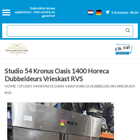
Home
Gebruikte horeca
apparatuur.... met service en
0 Artikelen - €0,00
garantie!
2dehands Horeca
Nieuwe apparatuur
Gereviseerde Bakwanden
Studio 54 Kronus Oasis 1400 Horeca
Dubbeldeurs Vrieskast RVS
GN Bakken
HOME
/
STUDIO 54 KRONUS OASIS 1400 HORECA DUBBELDEURS VRIESKAST
RVS
Onderdelen bakwanden
Ventilatie kanalen
Over ons