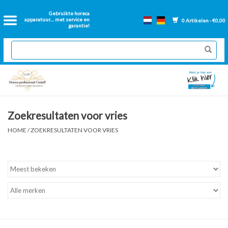
Home
Gebruikte horeca
apparatuur.... met service en
0 Artikelen - €0,00
garantie!
2dehands Horeca
Nieuwe apparatuur
Gereviseerde Bakwanden
Zoekresultaten voor vries
GN Bakken
HOME
/
ZOEKRESULTATEN VOOR VRIES
Onderdelen bakwanden
Ventilatie kanalen
Over ons