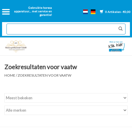
Home
Gebruikte horeca
apparatuur.... met service en
0 Artikelen - €0,00
garantie!
2dehands Horeca
Nieuwe apparatuur
Gereviseerde Bakwanden
Zoekresultaten voor vaatw
GN Bakken
HOME
/
ZOEKRESULTATEN VOOR VAATW
Onderdelen bakwanden
Ventilatie kanalen
Over ons