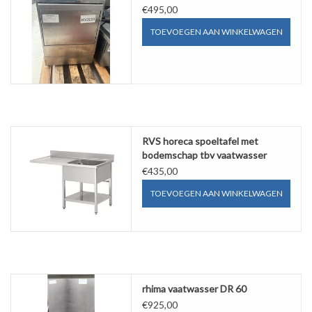
€495,00
TOEVOEGEN AAN WINKELWAGEN
RVS horeca spoeltafel met
bodemschap tbv vaatwasser
160x70 1 bak rechts (Nieuw!!)
€435,00
TOEVOEGEN AAN WINKELWAGEN
rhima vaatwasser DR 60
€925,00