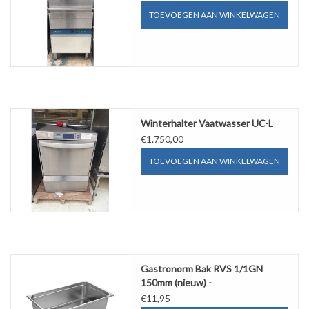
TOEVOEGEN AAN WINKELWAGEN
Winterhalter Vaatwasser UC-L
€1.750,00
TOEVOEGEN AAN WINKELWAGEN
Gastronorm Bak RVS 1/1GN
150mm (nieuw) -
530x325x150mm
€11,95