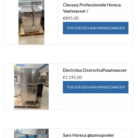
Classeq Professionele Horeca
Vaatwasser /
Glazenspoelmachine
€895,00
TOEVOEGEN AAN WINKELWAGEN
Electrolux Doorschuifvaatwasser
€1.195,00
TOEVOEGEN AAN WINKELWAGEN
Saro Horeca glazenspoeler