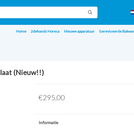
Home
2dehands Horeca
Nieuwe apparatuur
Gereviseerde Bakwa
aat (Nieuw!!)
€295,00
Informatie