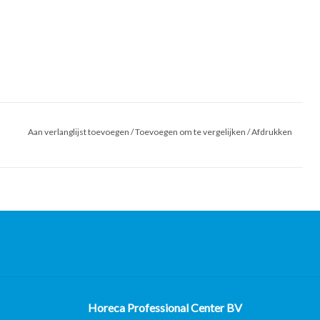
Aan verlanglijst toevoegen
/
Toevoegen om te vergelijken
/
Afdrukken
Horeca Professional Center BV