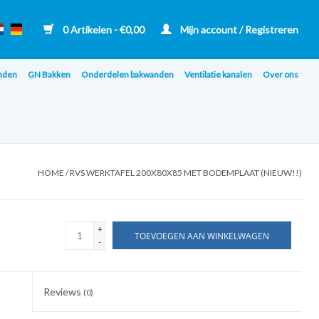
0 Artikelen - €0,00
Mijn account / Registreren
nden
GN Bakken
Onderdelen bakwanden
Ventilatie kanalen
Over ons
HOME
/
RVS WERKTAFEL 200X80X85 MET BODEMPLAAT (NIEUW!!)
+
TOEVOEGEN AAN WINKELWAGEN
-
Reviews
(0)