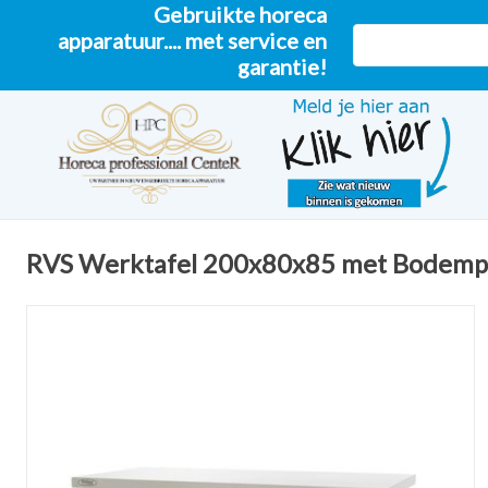
Gebruikte horeca
apparatuur.... met service en
garantie!
RVS Werktafel 200x80x85 met Bodempl