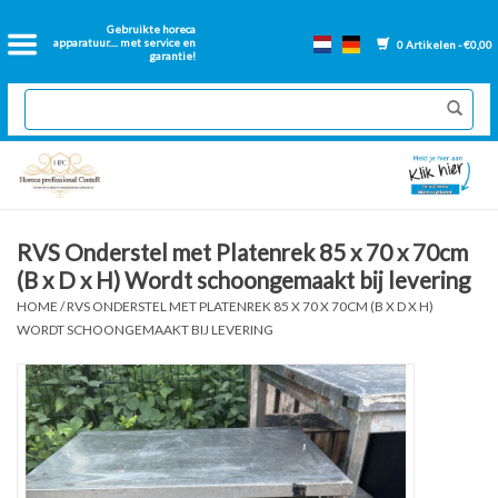
Home
Gebruikte horeca
apparatuur.... met service en
0 Artikelen - €0,00
garantie!
2dehands Horeca
Nieuwe apparatuur
Gereviseerde Bakwanden
RVS Onderstel met Platenrek 85 x 70 x 70cm
(B x D x H) Wordt schoongemaakt bij levering
GN Bakken
HOME
/
RVS ONDERSTEL MET PLATENREK 85 X 70 X 70CM (B X D X H)
WORDT SCHOONGEMAAKT BIJ LEVERING
Onderdelen bakwanden
Ventilatie kanalen
Over ons