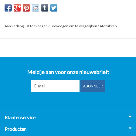
Kijk ook op onze website horecaprofessionalcenter punt nl, om
direct te kunnen bestellen.
Product: RVS Onderstel met Platenrek - 85 x 70 x 70cm (B x D x H)
Aan verlanglijst toevoegen
/
Toevoegen om te vergelijken
/
Afdrukken
*Al onze prijzen zijn Excl. 21% BTW**
- Op al onze gebruikte horeca apparatuur 2 maanden garantie
uitgezonderd van de gereviseerde bakwanden/Frituurwanden.
- Op al onze nieuwe horeca apparatuur 1 jaar garantie.
Horeca Professional Center B.V.
Meld je aan voor onze nieuwsbrief:
Nijverheidsweg-Noord 119
3812 PL Amersfoort
ABONNEER
Openingstijden:
Maandag t/m Vrijdag 8:00 uur t/m 17:00 uur.
Klantenservice
Producten