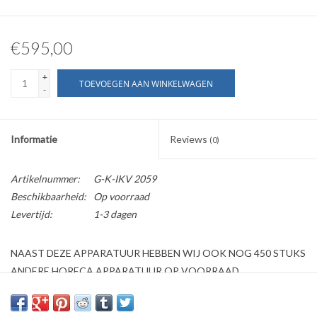
€595,00
+
TOEVOEGEN AAN WINKELWAGEN
-
Informatie
Reviews
(0)
Artikelnummer:
G-K-IKV 2059
Beschikbaarheid:
Op voorraad
Levertijd:
1-3 dagen
NAAST DEZE APPARATUUR HEBBEN WIJ OOK NOG 450 STUKS
ANDERE HORECA APPARATUUR OP VOORRAAD
Kijk ook op onze website horecaprofessionalcenter punt nl, om
direct te kunnen bestellen.