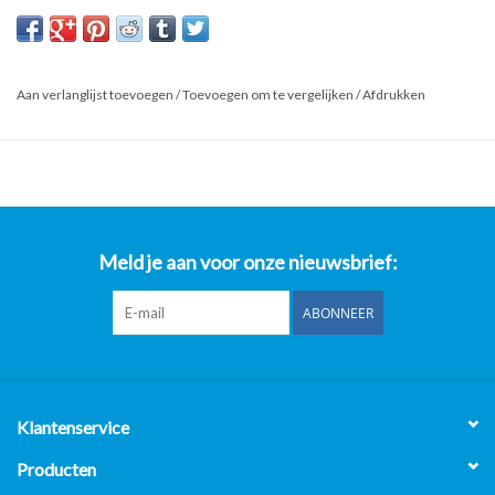
Kijk ook op onze website horecaprofessionalcenter punt nl, om
direct te kunnen bestellen.
Product: RVS Etagiere 120 x 30 x 36cm (B x D x H) Wordt
Aan verlanglijst toevoegen
/
Toevoegen om te vergelijken
/
Afdrukken
Schoongemaakt Voor Levering
*Al onze prijzen zijn Excl. 21% BTW**
- Op al onze gebruikte horeca apparatuur 2 maanden garantie
uitgezonderd van de gereviseerde bakwanden/Frituurwanden.
- Op al onze nieuwe horeca apparatuur 1 jaar garantie.
Meld je aan voor onze nieuwsbrief:
Horeca Professional Center B.V.
Nijverheidsweg-Noord 119
ABONNEER
3812 PL Amersfoort
Openingstijden:
Maandag t/m Vrijdag 8:00 uur t/m 17:00 uur.
Klantenservice
Producten