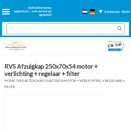
Home
Gebruikte horeca
apparatuur.... met service en
0 Artikelen - €0,00
garantie!
2dehands Horeca
Nieuwe apparatuur
Gereviseerde Bakwanden
RVS Afzuigkap 250x70x54 motor +
verlichting + regelaar + filter
GN Bakken
HOME
/
RVS AFZUIGKAP 250X70X54 MOTOR + VERLICHTING + REGELAAR +
FILTER
Onderdelen bakwanden
Ventilatie kanalen
Over ons