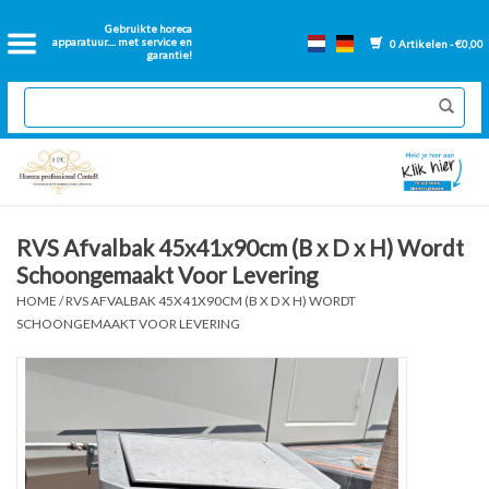
Home
Gebruikte horeca
apparatuur.... met service en
0 Artikelen - €0,00
garantie!
2dehands Horeca
Nieuwe apparatuur
Gereviseerde Bakwanden
RVS Afvalbak 45x41x90cm (B x D x H) Wordt
Schoongemaakt Voor Levering
GN Bakken
HOME
/
RVS AFVALBAK 45X41X90CM (B X D X H) WORDT
SCHOONGEMAAKT VOOR LEVERING
Onderdelen bakwanden
Ventilatie kanalen
Over ons