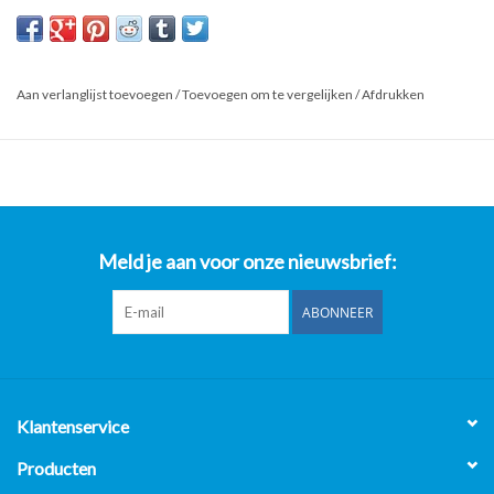
Kijk ook op onze website horecaprofessionalcenter punt nl, om
direct te kunnen bestellen.
Product: RVS Afvalbak 45x41x90cm (B x D x H) Wordt
Aan verlanglijst toevoegen
/
Toevoegen om te vergelijken
/
Afdrukken
Schoongemaakt Voor Levering
*Al onze prijzen zijn Excl. 21% BTW**
- Op al onze gebruikte horeca apparatuur 2 maanden garantie
uitgezonderd van de gereviseerde bakwanden/Frituurwanden.
- Op al onze nieuwe horeca apparatuur 1 jaar garantie.
Meld je aan voor onze nieuwsbrief:
Horeca Professional Center B.V.
Nijverheidsweg-Noord 119
ABONNEER
3812 PL Amersfoort
Openingstijden:
Maandag t/m Vrijdag 8:00 uur t/m 17:00 uur.
Klantenservice
Producten