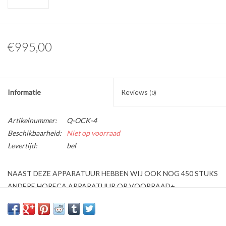
€995,00
Informatie
Reviews
(0)
Artikelnummer:
Q-OCK-4
Beschikbaarheid:
Niet op voorraad
Levertijd:
bel
NAAST DEZE APPARATUUR HEBBEN WIJ OOK NOG 450 STUKS
ANDERE HORECA APPARATUUR OP VOORRAAD+
Wij bieden aan een
Q-Gastro 4 Pits Gasfornuis Aardgas / Propaangas (Nieuw!!)