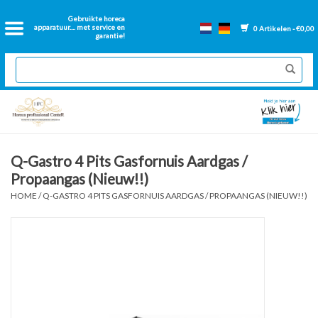
Home
Gebruikte horeca
apparatuur.... met service en
0 Artikelen - €0,00
garantie!
2dehands Horeca
Nieuwe apparatuur
Gereviseerde Bakwanden
Q-Gastro 4 Pits Gasfornuis Aardgas /
Propaangas (Nieuw!!)
GN Bakken
HOME
/
Q-GASTRO 4 PITS GASFORNUIS AARDGAS / PROPAANGAS (NIEUW!!)
Onderdelen bakwanden
Ventilatie kanalen
Over ons