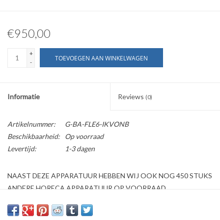
€950,00
+
TOEVOEGEN AAN WINKELWAGEN
-
Informatie
Reviews
(0)
Artikelnummer:
G-BA-FLE6-IKVONB
Beschikbaarheid:
Op voorraad
Levertijd:
1-3 dagen
NAAST DEZE APPARATUUR HEBBEN WIJ OOK NOG 450 STUKS
ANDERE HORECA APPARATUUR OP VOORRAAD
Kijk ook op onze website horecaprofessionalcenter punt nl, om
direct te kunnen bestellen.