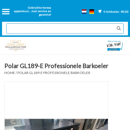
Home
Gebruikte horeca
apparatuur.... met service en
0 Artikelen - €0,00
garantie!
2dehands Horeca
Nieuwe apparatuur
Gereviseerde Bakwanden
Polar GL189-E Professionele Barkoeler
HOME
/
POLAR GL189-E PROFESSIONELE BARKOELER
GN Bakken
Onderdelen bakwanden
Ventilatie kanalen
Over ons