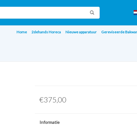
Home
2dehands Horeca
Nieuwe apparatuur
Gereviseerde Bakwa
€375,00
Informatie