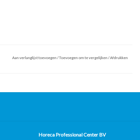
Aan verlanglijst toevoegen
/
Toevoegen om te vergelijken
/
Afdrukken
Horeca Professional Center BV