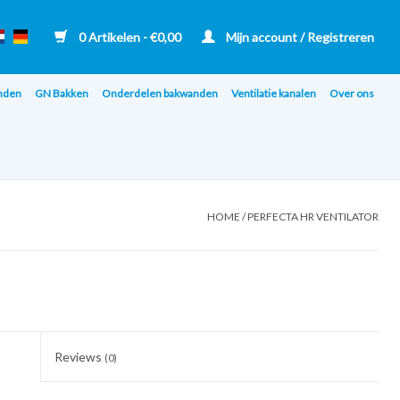
0 Artikelen - €0,00
Mijn account / Registreren
nden
GN Bakken
Onderdelen bakwanden
Ventilatie kanalen
Over ons
HOME
/
PERFECTA HR VENTILATOR
Reviews
(0)