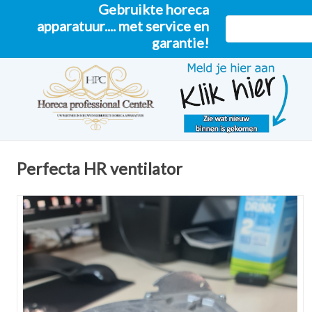
Gebruikte horeca
apparatuur.... met service en
garantie!
Perfecta HR ventilator