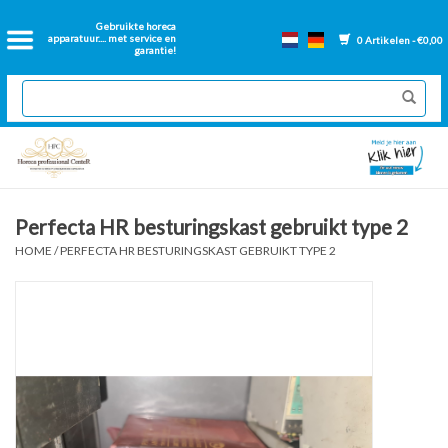
Home
Gebruikte horeca
apparatuur.... met service en
0 Artikelen - €0,00
garantie!
2dehands Horeca
Nieuwe apparatuur
Gereviseerde Bakwanden
Perfecta HR besturingskast gebruikt type 2
HOME
/
PERFECTA HR BESTURINGSKAST GEBRUIKT TYPE 2
GN Bakken
Onderdelen bakwanden
Ventilatie kanalen
Over ons