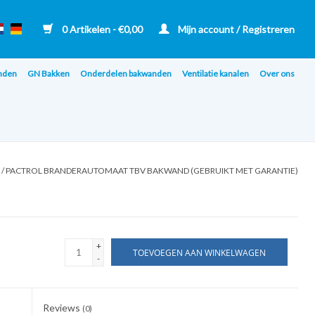
0 Artikelen - €0,00
Mijn account / Registreren
nden
GN Bakken
Onderdelen bakwanden
Ventilatie kanalen
Over ons
/
PACTROL BRANDERAUTOMAAT TBV BAKWAND (GEBRUIKT MET GARANTIE)
+
TOEVOEGEN AAN WINKELWAGEN
-
Reviews
(0)