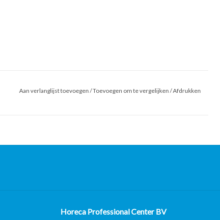
Aan verlanglijst toevoegen
/
Toevoegen om te vergelijken
/
Afdrukken
Horeca Professional Center BV