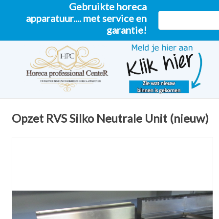
Gebruikte horeca
apparatuur.... met service en
garantie!
Opzet RVS Silko Neutrale Unit (nieuw)