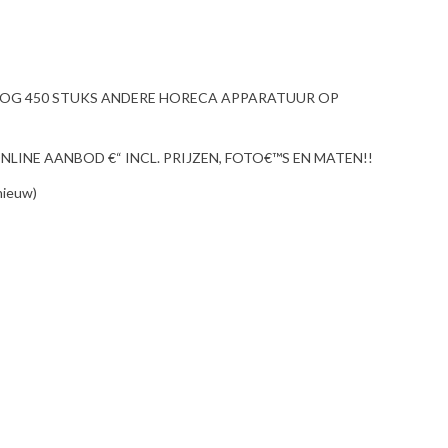
NOG 450 STUKS ANDERE HORECA APPARATUUR OP
LINE AANBOD €“ INCL. PRIJZEN, FOTO€™S EN MATEN!!
nieuw)