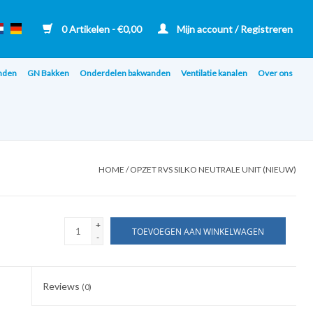
0 Artikelen - €0,00
Mijn account / Registreren
nden
GN Bakken
Onderdelen bakwanden
Ventilatie kanalen
Over ons
HOME
/
OPZET RVS SILKO NEUTRALE UNIT (NIEUW)
+
TOEVOEGEN AAN WINKELWAGEN
-
Reviews
(0)