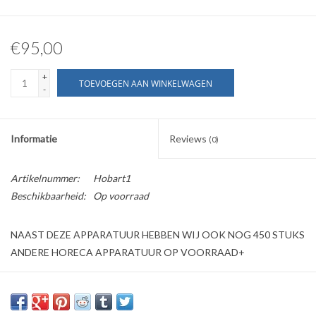
€95,00
+
TOEVOEGEN AAN WINKELWAGEN
-
Informatie
Reviews
(0)
Artikelnummer:
Hobart1
Beschikbaarheid:
Op voorraad
NAAST DEZE APPARATUUR HEBBEN WIJ OOK NOG 450 STUKS
ANDERE HORECA APPARATUUR OP VOORRAAD+
Wij bieden aan een opzet RVS Hobart Neutrale Unit (nieuw)
Merk: Hobart