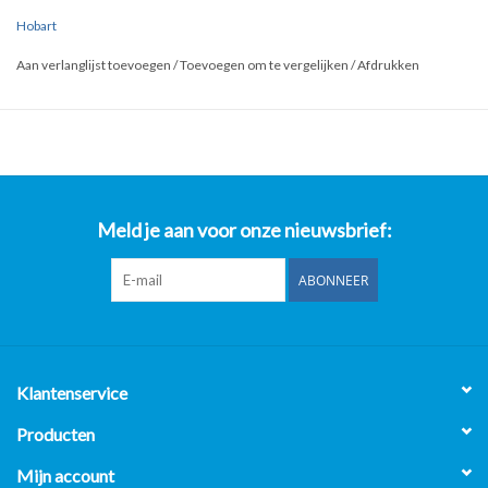
Type: 90-Lijn
Hobart
90x90x27 = lxdxh in cm's
Aan verlanglijst toevoegen
/
Toevoegen om te vergelijken
/
Afdrukken
Meld je aan voor onze nieuwsbrief:
ABONNEER
Klantenservice
Producten
Mijn account