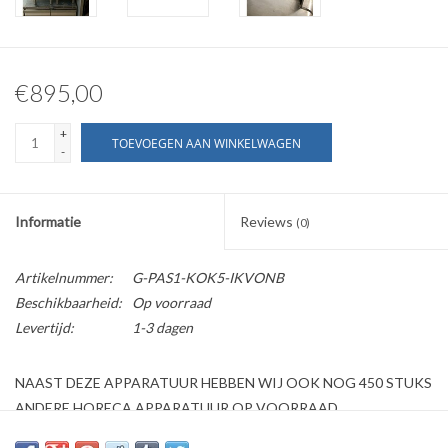
€895,00
+
TOEVOEGEN AAN WINKELWAGEN
-
Informatie
Reviews
(0)
Artikelnummer:
G-PAS1-KOK5-IKVONB
Beschikbaarheid:
Op voorraad
Levertijd:
1-3 dagen
NAAST DEZE APPARATUUR HEBBEN WIJ OOK NOG 450 STUKS
ANDERE HORECA APPARATUUR OP VOORRAAD
Kijk ook op onze website horecaprofessionalcenter punt nl, om