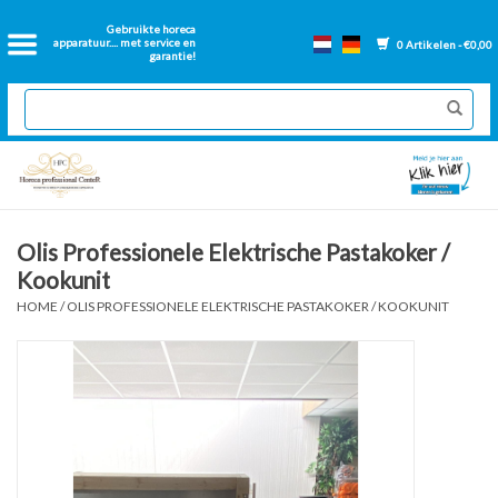
Home
Gebruikte horeca
apparatuur.... met service en
0 Artikelen - €0,00
garantie!
2dehands Horeca
Nieuwe apparatuur
Gereviseerde Bakwanden
Olis Professionele Elektrische Pastakoker /
Kookunit
GN Bakken
HOME
/
OLIS PROFESSIONELE ELEKTRISCHE PASTAKOKER / KOOKUNIT
Onderdelen bakwanden
Ventilatie kanalen
Over ons