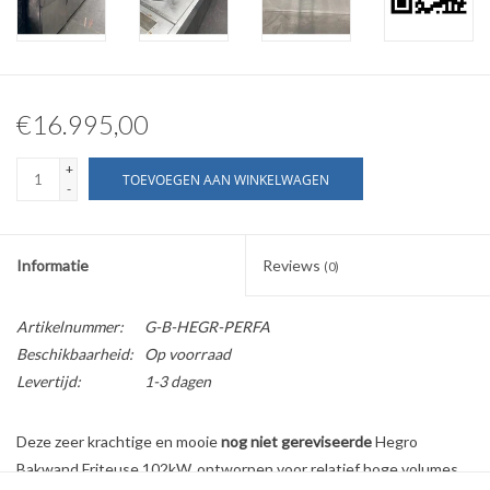
€16.995,00
+
TOEVOEGEN AAN WINKELWAGEN
-
Informatie
Reviews
(0)
Artikelnummer:
G-B-HEGR-PERFA
Beschikbaarheid:
Op voorraad
Levertijd:
1-3 dagen
Deze zeer krachtige en mooie
nog niet gereviseerde
Hegro
Bakwand Friteuse 102kW, ontworpen voor relatief hoge volumes