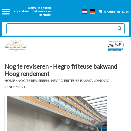
Home
Gebruikte horeca
apparatuur.... met service en
0 Artikelen - €0,00
garantie!
2dehands Horeca
Nieuwe apparatuur
Gereviseerde Bakwanden
Nog te reviseren - Hegro friteuse bakwand
Hoog rendement
GN Bakken
HOME
/
NOG TE REVISEREN - HEGRO FRITEUSE BAKWAND HOOG
RENDEMENT
Onderdelen bakwanden
Ventilatie kanalen
Over ons