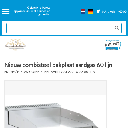
Home
Gebruikte horeca
apparatuur.... met service en
0 Artikelen - €0,00
garantie!
2dehands Horeca
Nieuwe apparatuur
Gereviseerde Bakwanden
Nieuw combisteel bakplaat aardgas 60 lijn
HOME
/
NIEUW COMBISTEEL BAKPLAAT AARDGAS 60 LIJN
GN Bakken
Onderdelen bakwanden
Ventilatie kanalen
Over ons