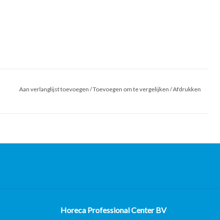
Aan verlanglijst toevoegen
/
Toevoegen om te vergelijken
/
Afdrukken
Horeca Professional Center BV