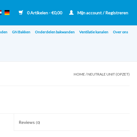
0 Artikelen - €0,00
Mijn account / Registreren
nden
GN Bakken
Onderdelen bakwanden
Ventilatie kanalen
Over ons
HOME
/
NEUTRALE UNIT (OPZET)
Reviews
(0)