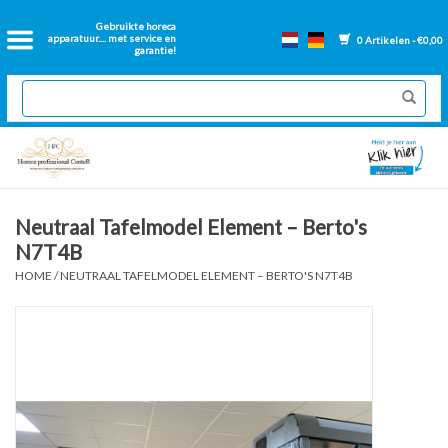
Home
Gebruikte horeca
apparatuur.... met service en
0 Artikelen - €0,00
garantie!
2dehands Horeca
Nieuwe apparatuur
Gereviseerde Bakwanden
Neutraal Tafelmodel Element – Berto's
N7T4B
GN Bakken
HOME
/
NEUTRAAL TAFELMODEL ELEMENT – BERTO'S N7T4B
Onderdelen bakwanden
Ventilatie kanalen
Over ons