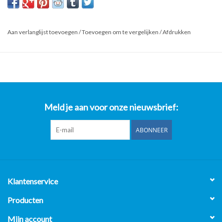
Wij bieden aan: Neutraal Tafelmodel Element – Berto's N7T4B
(GEBRUIKT)
Aan verlanglijst toevoegen
/
Toevoegen om te vergelijken
/
Afdrukken
Specificaties fabrikant:
Neutraal Werkblad – Duurzaam en Praktisch voor Elke Keuken
Dit neutrale werkblad is een must-have voor elke professionele
keuken. Gemaakt van AISI 304 roestvrij staal, biedt het niet alleen
duurzaamheid, maar ook eenvoudige reiniging en onderhoud.
Meld je aan voor onze nieuwsbrief:
Belangrijkste kenmerken:
ABONNEER
Werkbladen en frontpanelen van hoogwaardig AISI 304
roestvrij staal.
Enkele modellen met uitneembare lade voor keukengerei, ideaal
voor extra opbergruimte.
Klantenservice
Verstelbare poten bij de kastversie voor flexibele plaatsing.
Eenvoudig in gebruik en onderhoud, ideaal voor drukke
Producten
keukens.
Mijn account