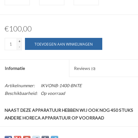
€100,00
+
TOEVOEGEN AAN WINKELWAGEN
-
Informatie
Reviews
(0)
Artikelnummer:
IKVONB-1400-BNTE
Beschikbaarheid:
Op voorraad
NAAST DEZE APPARATUUR HEBBEN WIJ OOK NOG 450 STUKS
ANDERE HORECA APPARATUUR OP VOORRAAD
Kijk ook op onze website horecaprofessionalcenter punt nl, om
direct te kunnen bestellen.