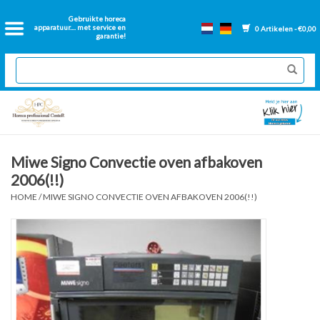
Home
Gebruikte horeca
apparatuur.... met service en
0 Artikelen - €0,00
garantie!
2dehands Horeca
Nieuwe apparatuur
Gereviseerde Bakwanden
Miwe Signo Convectie oven afbakoven
2006(!!)
GN Bakken
HOME
/
MIWE SIGNO CONVECTIE OVEN AFBAKOVEN 2006(!!)
Onderdelen bakwanden
Ventilatie kanalen
Over ons