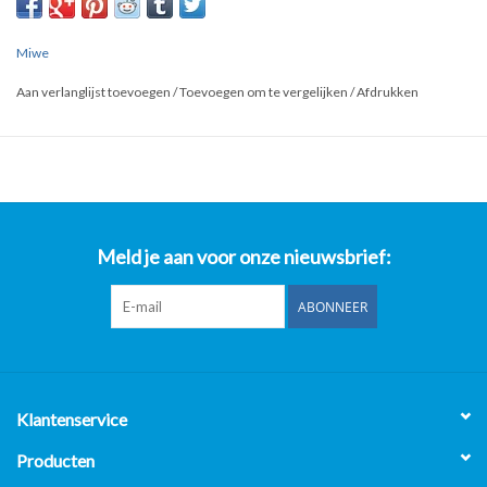
Een MIWE Signo Convectie oven bakkerijoven afbakoven.
Type: SG 3.0604
Miwe
Bouwjaar: 2006
380V
Aan verlanglijst toevoegen
/
Toevoegen om te vergelijken
/
Afdrukken
Handgreep: links
76x79x58= lxd in cm's
Zonder onderstel!
Meld je aan voor onze nieuwsbrief:
ABONNEER
Klantenservice
Producten